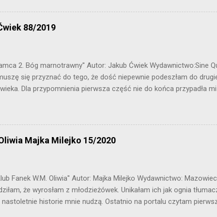
Ćwiek 88/2019
,Kłamca 2. Bóg marnotrawny'' Autor: Jakub Ćwiek Wydawnictwo:Sine 
muszę się przyznać do tego, że dość niepewnie podeszłam do drug
wieka. Dla przypomnienia pierwsza część nie do końca przypadła mi
u z opowiadaniami - zdecydowanie nie mój klimat. Czy przy okazji te
 z rozrywki? A może było wręcz odwrotnie? Przekonacie się zagląd
m zbioru opowiadań jest po raz kolejny Loki. Żyjąc w dobrych stosu
ykonując za nich brudną robotę. W zamian za to otrzymuje pióra na
Oliwia Majka Milejko 15/2020
aje się być uczciwa dla obu stron. Kłamca jednak nie byłby sobą, gd
że nie tylko on gra nieczysto. Czy układ opierający na wzajemnym o
? ,, Czasem po prostu boję się jutra. W takich chwilach marzę...
Klub Fanek W.M. Oliwia'' Autor: Majka Milejko Wydawnictwo: Mazowie
dziłam, że wyrosłam z młodzieżówek. Unikałam ich jak ognia tłumacz
e nastoletnie historie mnie nudzą. Ostatnio na portalu czytam pierwsz
latek. Skusiłam się na kilka z nich. Na pierwszy rzut poszła książka pt