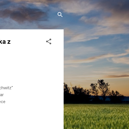
ka z
chwitz''
ar
ece