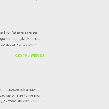
Qua Non Od razu razu na
iego tomu z cyklu Kłamca
 do gustu. Fantastyka w
j lektury czekała mnie
CZYTAJ WIĘCEJ
ając poniżej. Głównym
nkach z aniołami nadal im
 których bardzo mu zależy.
yby grał fair. Okazuje się
szukiwaniu się ma szansę
ckie Jeszcze rok a nawet
ąc się tym, że to nie mój
y okazało się kilka książek
. ,,Klub fanek W. M." Do