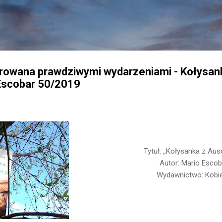
Przejdź do głównej zawartości
.
pirowana prawdziwymi wydarzeniami - Kołysan
Escobar 50/2019
Tytuł: ,,Kołysanka z Aus
Autor: Mario Escob
Wydawnictwo: Kobi