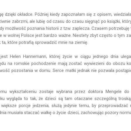
 dzięki okładce. Później kiedy zapoznałam się z opisem, wiedziała
dziwnie zabrzmi, ale lubię od czasu do czasu sięgnąć po książki, kt
y możliwość poznania historii z tzw. zaplecza. Czasem potrzebuję
ie w wolnej Polsce jest bardzo ważne. Niestety zbyt często o tym 
ak ta, które potrafią sprowadzić mnie na ziemię.
 jest Helen Hannemann, której życie w ciągu jednego dnia uleg
lędu na romskie pochodzenie mają zostać wywiezieni do obozu ko
ość pozostania w domu. Serce matki jednak nie pozwala postąpić 
skiemu wykształceniu zostaje wybrana przez doktora Mengele do
ku wygląda to tak, że dzieci są tam otaczane szczególną troską
 większe porcje jedzenia, służą jedynie temu, by przeprowadzać
ia musiała staczać walkę o życie dzieci, zachowując pozory norma