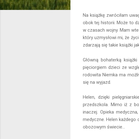
Na książkę zwróciłam uwagę
obok tej historii. Może to 
w czasach wojny. Mam wted
który uzmysłowi mi, że życ
zdarzają się takie książki j
Główną bohaterką książki
pięciorgiem dzieci ze wzg
rodowita Niemka ma możliw
się na wyjazd.
Helen, dzięki pielęgniar
przedszkola. Mimo iż z bo
inaczej. Opieka medyczna,
medyczne. Helen każdego dn
obozowym świecie...