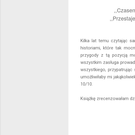
,,Czasem
,,
Przestaje
Kilka lat temu czytając 
historiami, które tak moc
przygody z tą pozycją mo
wszystkim zasługa prowadz
wszystkiego, przypatrując
umożliwiłaby mi jakąkolwie
10/10.
Książkę zrecenzowałam dzi