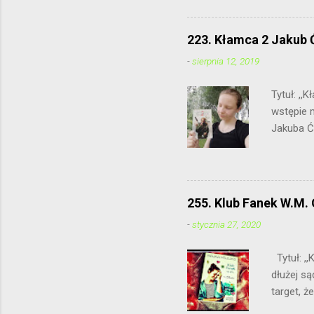
223. Kłamca 2 Jakub 
-
sierpnia 12, 2019
Tytuł: ,
wstępie 
Jakuba Ć
połączeni
powtórka
bohatere
pomaga w
255. Klub Fanek W.M. 
Umowa wyd
-
stycznia 27, 2020
jednak, 
przetrwać
Tytuł: ,,
dłużej są
target, ż
dla nasto