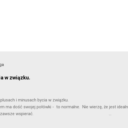
oga
ia w związku.
 będę pisała o plusach i minusach by
dość swojej połówki - to normalne. Nie wierzę, że jest idealni
powinna nas zawsze wspierać. ...