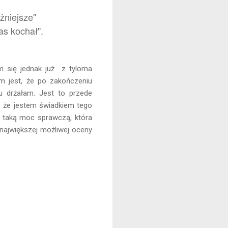
niejsze''
as kochał".
m się jednak już z tyloma
em jest, że po zakończeniu
u drżałam. Jest to przede
, że jestem świadkiem tego
w taką moc sprawczą, która
 największej możliwej oceny