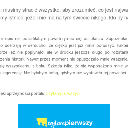
 musimy stracić wszystko, aby zrozumieć, co jest najważ
my istnieć, jeżeli nie ma na tym świecie nikogo, kto by n
sam opis nie potrafiłabym powstrzymać się od płaczu. Zapoznała
no uderzają w serducho, że ciężko jest już mnie poruszyć. Fakt
rze łez nie popłynęło, ale w środku jeszcze długo po rozstani
enia historii. Nawet przez moment nie opuszczało mnie wrażenie
 się wszystkiemu z boku. Szkoda tylko, że nie wyposażono mnie 
k ingerencję. Nie byłabym sobą, gdybym nie wystawiła tej powieści
ęki uprzejmości portalu:
czytampierwszy.pl