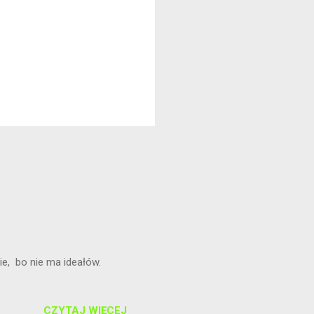
cia w związku.
e, bo nie ma ideałów.
CZYTAJ WIĘCEJ