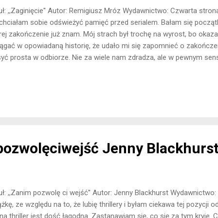
uł: ,,Zaginięcie'' Autor: Remigiusz Mróz Wydawnictwo: Czwarta stron
chciałam sobie odświeżyć pamięć przed serialem. Bałam się począt
rej zakończenie już znam. Mój strach był trochę na wyrost, bo okazał
ągać w opowiadaną historię, że udało mi się zapomnieć o zakończen
yć prosta w odbiorze. Nie za wiele nam zdradza, ale w pewnym se
awy z jaką zapoznamy się w książce. W tej chwili można nabyć okład
e się kiedyś skuszę. Spis treści Spis treści w tej książce nie występu
iada 512 stron. Jeżeli o mnie chodzi, nie uważam, że było to za duż
usić o kilka stron więcej. Rozdziały W książce pojawiają się 4 rozdzia
aje się, że są one długie. To prawda, ale w każdy rozdział, ma podro
ozwolęciwejść Jenny Blackhurs
uł: ,,Zanim pozwolę ci wejść'' Autor: Jenny Blackhurst Wydawnictwo
ążkę, ze względu na to, że lubię thrillery i byłam ciekawa tej pozycj
 na thriller jest dość łagodna. Zastanawiam się, co się za tym kryje. 