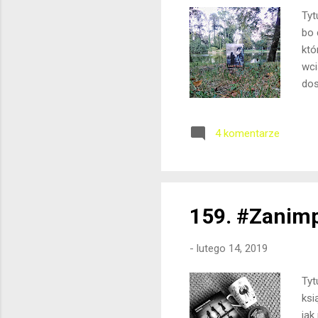
Tyt
bo 
któ
wci
dos
spr
moż
4 komentarze
pos
pok
wyd
159. #Zanimp
-
lutego 14, 2019
Tyt
ksi
jak