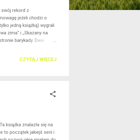
ę swój rekord z
nowagę jeżeli chodzi o
ylko jedną książką) wygrali
wa zima'' i ,,Skazany na
stronie barykady. Dwie
egnania''. Poniżej pełna
okoliczości'' 8/10 Link do
CZYTAJ WIĘCEJ
Bez pożegnania'' 4/10 Link
ę ci w...
Ta książka znalazła się na
to początek jakiejś serii i
ech pozycji jakie miałam do