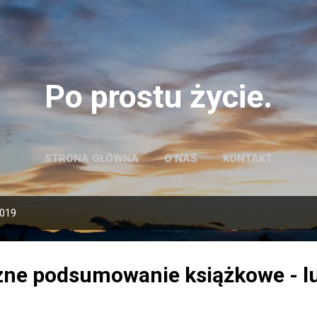
Przejdź do głównej zawartości
Po prostu życie.
STRONA GŁÓWNA
O NAS
KONTAKT
2019
zne podsumowanie książkowe - lu