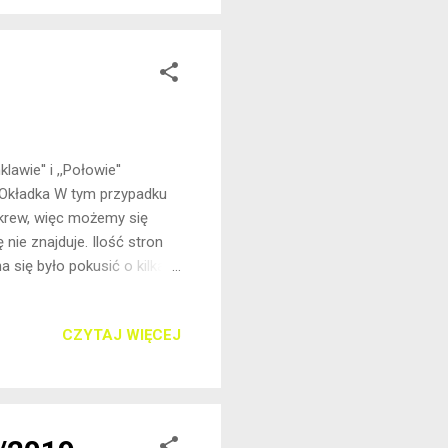
awie'' i ,,Połowie''
 Okładka W tym przypadku
 krew, więc możemy się
 nie znajduje. Ilość stron
 się było pokusić o kilka
ększym napięciu. Rozdziały
eszkadza to w ogólnym ich
CZYTAJ WIĘCEJ
Wyspach Owczych, by tam
niespodziewanie zatrzymany,
chodzi zam...