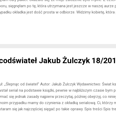
oru, sięgnęłam po tę, która utrzymana jest jeszcze w naszej aurze
ypadku okładka jest dość prosta w odbiorze. Widzimy kobietę, która 
ach, uśmiechając się niepewnie do nas. Zapewniam was, że jest to od
artej w książce. Spis treści Spisu treści w tej książce się nie znajduje
ie 320 stron. Myślę, że udało się autorce nie przedobrzyć i zmieścił
ach. Nie miałam nawet przez chwilę poczucia stronicowego niedosy
działy Książka posiada 20 rozdziałów. Nie są one w żaden sposób za
codświateł Jakub Żulczyk 18/20
uł: ,,Ślepnąc od świateł'' Autor: Jakub Żulczyk Wydawnictwo: Świat ks
stał serial na podstawie książki, pewnie w najbliższym czasie bym p
ymać się jednak zasady najpierw przeczytaj, później obejrzyj, co nin
oim przypadku mamy do czynienia z okładką serialową. Ci, którzy m
staram się jak najczęściej sięgać po takie oprawy. Spis treści Spis tr
ążki. Informuje nas o ilości rozdziałów. Ilość stron Książka posiada 