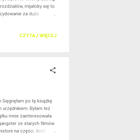
 rozdziałów, mijałoby się to
decydowanie za dużo.
 danej stronie -
by tę książkę wydać w
CZYTAJ WIĘCEJ
ści. Posiada 89 rozdziałów.
ą narrację. Opis Karen,
m Sięgnęłam po tę książkę
em urzędnikiem. Byłam też
tku mnie zainteresowała.
gangster ze starych filmów.
istorii na części. Ilość
nie to przeraziło. Ale im