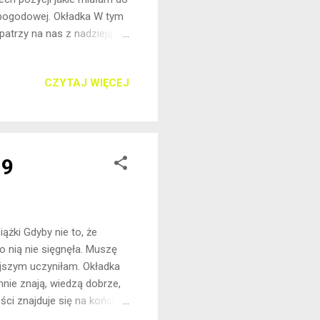
 pogodowej. Okładka W tym
patrzy na nas z nadzieją w
zwierciedlenie historii
. Ilość stron Książka liczy
CZYTAJ WIĘCEJ
a się w książkowych
tu, bądź przesytu.
tytułowane, nie n...
19
iążki Gdyby nie to, że
o nią nie sięgnęła. Muszę
iejszym uczyniłam. Okładka
nie znają, wiedzą dobrze,
eści znajduje się na końcu
520 stron. Prawdę