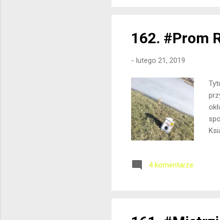
162. #Prom 
-
lutego 21, 2019
Tyt
prz
okł
spo
Ksi
str
Ksi
4 komentarze
prz
uło
w p