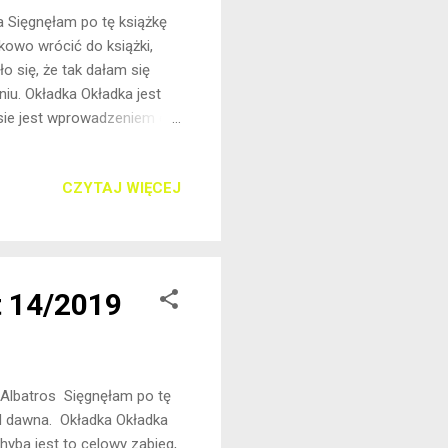
a Sięgnęłam po tę książkę
kowo wrócić do książki,
o się, że tak dałam się
iu. Okładka Okładka jest
nsie jest wprowadzeniem do
kę serialową. Kto wie,
je. Ilość stron Książka
CZYTAJ WIĘCEJ
o. Można by się spokojnie
ły. Patrząc na ilość stron,
zdziały, co zdecydowani...
t 14/2019
: Albatros Sięgnęłam po tę
i od dawna. Okładka Okładka
Chyba jest to celowy zabieg,