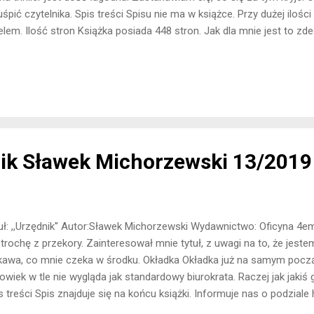
uśpić czytelnika. Spis treści Spisu nie ma w książce. Przy dużej ilości
elem. Ilość stron Książka posiada 448 stron. Jak dla mnie jest to z
miar książki, zbyt krótkie rozdziały, kończące się kilkoma wersami na
potrzebnie zmarnowany papier. Dzięki oszczędności papieru można 
tszej formie - około 200 stron. Rozdziały Książka składa się z 3 czę
ytułowane są one imionami bohaterek, które w danej chwili prowadz
 i Eleanor to trzy przyjaciółki, które łączy silna więź, dzięki ...
ik Sławek Michorzewski 13/2019
uł: ,,Urzędnik'' Autor:Sławek Michorzewski Wydawnictwo: Oficyna 4e
 trochę z przekory. Zainteresował mnie tytuł, z uwagi na to, że jest
kawa, co mnie czeka w środku. Okładka Okładka już na samym począ
owiek w tle nie wygląda jak standardowy biurokrata. Raczej jak jakiś 
s treści Spis znajduje się na końcu książki. Informuje nas o podziale h
on Książka posiada 408 stron. Początkowo w połączeniu z czcionką m