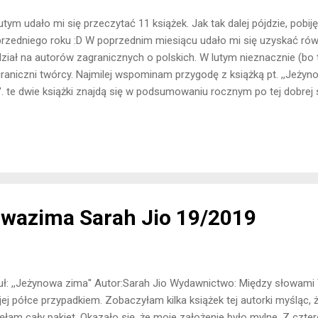
utym udało mi się przeczytać 11 książek. Jak tak dalej pójdzie, pobij
rzedniego roku :D W poprzednim miesiącu udało mi się uzyskać rów
ział na autorów zagranicznych o polskich. W lutym nieznacznie (bo t
raniczni twórcy. Najmilej wspominam przygodę z książką pt. ,,Jeżyno
''. te dwie książki znajdą się w podsumowaniu rocznym po tej dobrej 
ążki na których się zawiodłam to: ,,Drogi Evanie Hansenie'' i ,,Bez poż
ta: 1. ,,Skazany na zło'' 10/10 Link do pełnej wersji 2. ,,Niewyjaśnione 
nej wersji 3. ,,Drogi Evanie Hansenie'' 5/10 Link do pełnej wersji 4. ,,
pełnej wersji 5. ,,Urzędnik'' 7/10 Link do pełnej wersji 6. ,,Zanim pozwol
wazima Sarah Jio 19/2019
uł: ,,Jeżynowa zima'' Autor:Sarah Jio Wydawnictwo: Między słowami 
ej półce przypadkiem. Zobaczyłam kilka książek tej autorki myśląc, że 
ęłam cały pakiet. Okazało się, że moje założenie było mylne. Z czter