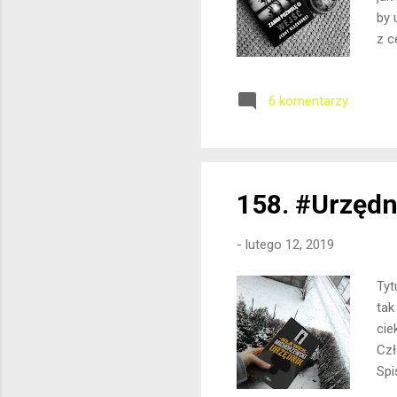
by 
z c
Roz
nie
6 komentarzy
kró
Zat
Bea
158. #Urzędn
-
lutego 12, 2019
Tyt
tak
cie
Czł
Spi
str