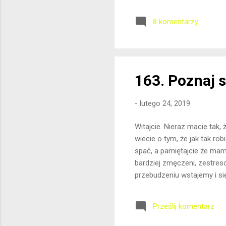
pow
8 komentarzy
prz
zat
Jac
163. Poznaj 
-
lutego 24, 2019
Witajcie. Nieraz macie tak,
wiecie o tym, że jak tak ro
spać, a pamiętajcie że mam
bardziej zmęczeni, zestres
przebudzeniu wstajemy i si
witaminki i robi się ,,twar
wiecie o tym, że nie powinn
Prześlij komentarz
szybko obniża i po południu