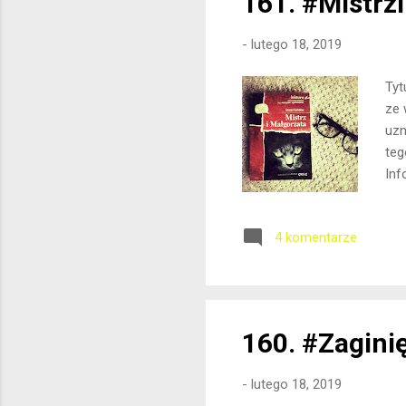
161. #Mistrz
-
lutego 18, 2019
Tyt
ze 
uzn
teg
Inf
spo
czę
4 komentarze
toc
spa
Wio
160. #Zagini
-
lutego 18, 2019