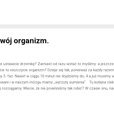
iedziawszy jest co czytać, ale jeżeli czytelnik da się ponieść historii,
ygotował, czytanie może pójść sprawnie. Rozdziały Rozdziałów jest 
ytułowany jest dniem tygodnia. Pominięto poniedziałek. Opis Główn
ek. Diler, zaopatrujący w towar osoby mniej lub bardziej znane. Je
swój organizm.
 że ustawicie drzemkę? Zamiast od razu wstać to myślimy: a jeszcze
bicie to niszczycie organizm? Dzieje się tak, ponieważ za każdy raz
y 5 faz. Nawet w ciągu 10 minut nie dojdziemy do, 4 a już musimy 
owani i w naszym mózgu mamy ,,wyrzuty sumienia''. Tu kolejna cie
ę rozciągamy. Wiecie, że nie powinniśmy tak robić? W czasie snu, na
dy" przez to z rana jesteśmy wyżsi. Może się skończyć tym, że uszko
o się pić kawy z rana ? Mamy w sobie tyle kortyzolu, że kawa jeszc
 czujemy się ospali. Najbardziej odczujemy to między 13:00 a 15:00. Na