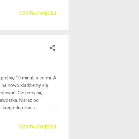
 jaką autor dla niego
CZYTAJ WIĘCEJ
6. Każdy z nich
ym bohaterem książki jest
st małomównym, cichym sp...
 pośpię 10 minut, a co mi. A
em na nowo kładziemy się
wstawać. Czujemy się
kawostka. Nieraz po
s kręgosłup zbiera
dzimy sobie kręgosłup. A
ze go podwyższa, ale też
CZYTAJ WIĘCEJ
jlepiej kawki napić się...