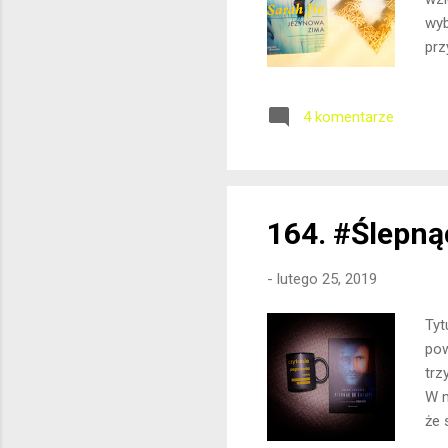
wyb
prz
ocz
zaw
4 komentarze
sob
ram
Roz
164. #Ślepną
-
lutego 25, 2019
Tyt
pow
trz
W m
że 
ksi