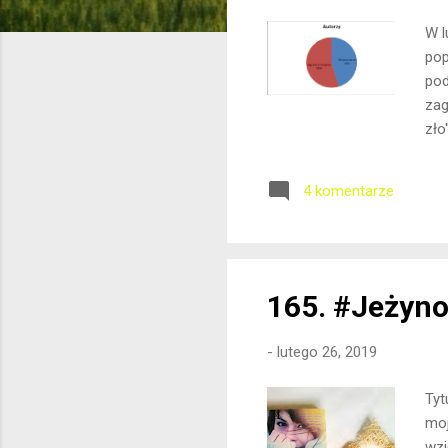
W l
pop
pod
zag
zło
ksi
lis
4 komentarze
peł
do 
165. #Jeżyno
-
lutego 26, 2019
Tyt
moj
wzi