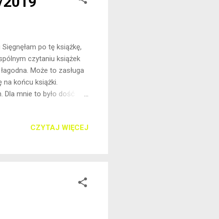
6/2019
g Sięgnęłam po tę książkę,
wspólnym czytaniu książek
 łagodna. Może to zasługa
ę na końcu książki.
n. Dla mnie to było dość
dzielona jest na dwie
Posiadają one tytuły
CZYTAJ WIĘCEJ
ki, których elementem
miar zorganizować coroczny
wą uroczystoś...