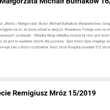
iMałgorzata Michaił Bułhakow 1
uł: ,,Mistrz i Małgorzata'' Autor: Michaił Bułhakow Wydawnictwo: Gre
względu na to, że biorę udział w akcji pt. #światura. Polega ona na 
awanych za klasyki. Okładka Moja okładka można by rzec jest dość
o, że jest to wydanie stricte dla uczniów. Spis treści Spis znajduje si
ormuje nas o ilości rozdziałów. Ilość stron Książka posiada 512 stro
ro. Myślałam na początku, że tego nie ogarnę. Rozdziały Książka po
ści. Żadna z nich nie posiada osobnych rozdziałów, których jest 32. 
zącego się w danej chwili wątku. Opis Powieść ma trzy główne wąt
jającym jest diabeł. Pierwszy z nich dotyczy Wolanda, który ma za
senny bal pełni księżyca i znaleźć odpowiednią kandydatkę na królo
ęcie Remigiusz Mróz 15/2019