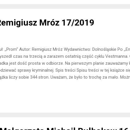
Remigiusz Mróz 17/2019
uł: ,,Prom'' Autor: Remigiusz Mróz Wydawnictwo: Dolnośląskie Po ,,Enkl
yszedł czas na trzecią a zarazem ostatnią część cyklu Vestmanna.
adka jest dość prosta w odbiorze. Na pierwszym planie zauważamy
dziewać sprawy kryminalnej. Spis treści Spisu treści w tej książce się
ążka liczy sobie 344 stron. Uważam, że było to trochę za mało. Można
on więcej, by np.w samej końcówce potrzymać czytelnika w nieco wi
ążka posiada 41 rozdziałów. Są one na siebie nałożone, ale nie prz
yswajaniu. Opis Katrine Ellegaard postanawia na stałe osiąść na 
żyć sobie życie u boku Olsena. Prom, którym płynie z Danii zostaje 
unkcie pozbawionym zasięgu. Doszło do porwania? A może w grę w