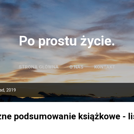
Przejdź do głównej zawartości
Po prostu życie.
STRONA GŁÓWNA
O NAS
KONTAKT
ad, 2019
zne podsumowanie książkowe - l