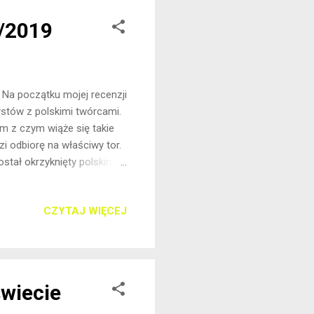
7/2019
a Na początku mojej recenzji
stów z polskimi twórcami.
em z czym wiąże się takie
 odbiorę na właściwy tor.
tał okrzyknięty polskim
rmacja spowodowała, że
zyskacie poniżej. Autor
CZYTAJ WIĘCEJ
kacji nad morzem. On po
tansu do otaczającej go
rzyć w swoją kobiecość,
świecie