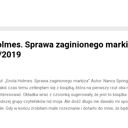
omniałam na początku, byłam bardzo ciekawa historii zawartej w 
tanie dość opornie mi szło. Nie patrzyłam zbyt szeroko i nie zob
zątku. W momencie, kiedy zostały ukazane nie potrafiłam ukryć zd
czynienia z takim początkiem, który był tak idealną zasłoną dymną d
entów. Autor co prawda o...
olmes. Sprawa zaginionego mark
/2019
uł: ,,Enola Holmes. Sprawa zaginionego markiza'' Autor: Nancy Spri
akiś czas temu zetknęłam się z książką, która na pierwszy rzut oka
nteresować. Okładka wraz z czcionką sugerowały, że jest to książka
dszej grupy czytelników niż moja. Ale dość długo nie dawało mi s
ule. Gdy w końcu zrobiłam małe rozeznanie i dotarło do mnie, że będ
strą mojego ulubionego detektywa, nie mogłam być obojętna na tę l
stra Sherlocka i Mycrofta ucieka z rodzinnego domu w poszukiwaniu 