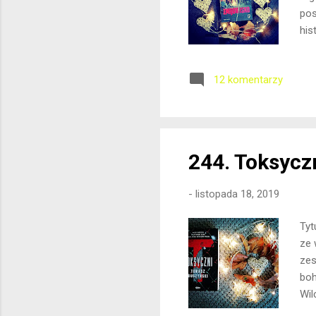
pos
his
Mam
dos
12 komentarzy
Kam
dzi
odp
Chm
244. Toksycz
-
listopada 18, 2019
Tyt
ze 
zes
boh
Wil
do 