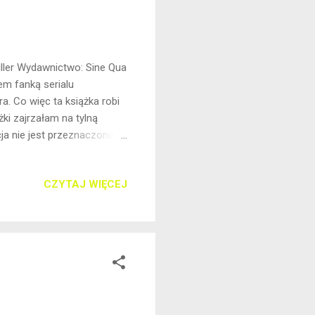
 Miller Wydawnictwo: Sine Qua
em fanką serialu
a. Co więc ta książka robi
ki zajrzałam na tylną
ja nie jest przeznaczona
le zamieszania. Czy moja
świat Przyjaciół w dość
CZYTAJ WIĘCEJ
ściwie części w których
wił pisarce zwrócenie uwagi
iejszych wątków. Jeżeli