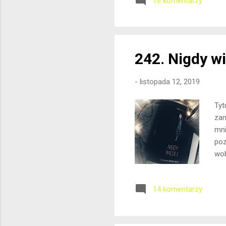
16 komentarzy
taj
mur
mar
mam
242. Nigdy w
-
listopada 12, 2019
Tyt
zam
mni
poz
wob
ksi
ksi
14 komentarzy
aby
Zda
Prz