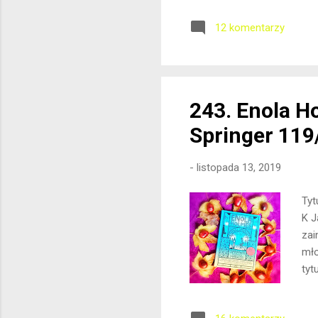
wsp
12 komentarzy
czy
poc
do 
mom
243. Enola H
Springer 119
-
listopada 13, 2019
Tyt
K J
zai
mło
tyt
sio
sio