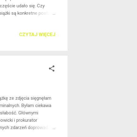
zczęście udało się. Czy
iążki są konkretne postaci.
ieś Żmijowisko, w której
mprezy znika córka Arka i
CZYTAJ WIĘCEJ
ów. Rok później ojciec
Arkowi uda się odnaleźć
Książka Wojciecha
ążkę ze zdjęcia sięgnęłam
ryminalnych. Byłam ciekawa
m słabość. Głównymi
owicki i prokurator
tunnych zdarzeń doprowadzi
kto sprzymierzeńcem? Tak jak