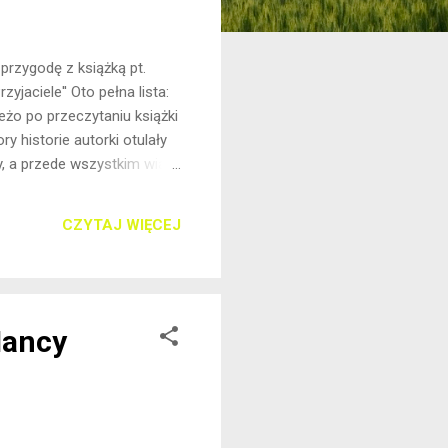
przygodę z książką pt.
yjaciele'' Oto pełna lista:
żo po przeczytaniu książki
ry historie autorki otulały
hy, a przede wszystkim wiarę
 dla mnie w związku Zosi i
 poruszyła dość trudne
CZYTAJ WIĘCEJ
. Osobiście dla mnie było to
eszenia, książkowego
Nancy