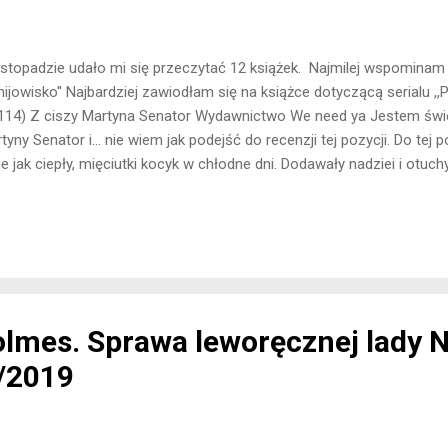
istopadzie udało mi się przeczytać 12 książek. Najmilej wspominam 
mijowisko'' Najbardziej zawiodłam się na książce dotyczącą serialu ,,Prz
(114) Z ciszy Martyna Senator Wydawnictwo We need ya Jestem świe
tyny Senator i... nie wiem jak podejść do recenzji tej pozycji. Do tej po
e jak ciepły, mięciutki kocyk w chłodne dni. Dodawały nadziei i otuc
epsze jutro. W tej pozycji mi tego wszystkiego niestety zabrakło. Jak
ipa było zbyt wiele bólu i cierpienia. Doceniam starania pisarki, która
aty tj. utrata bliskiej osoby, znęcanie się nad zwierzętami, czy gwałt
dne do udźwignięcia. Sama jestem w okresie, w którym szukam poci
ytulenia, a dostałam w zamian duży emocjonalny ...
olmes. Sprawa leworęcznej lady 
/2019