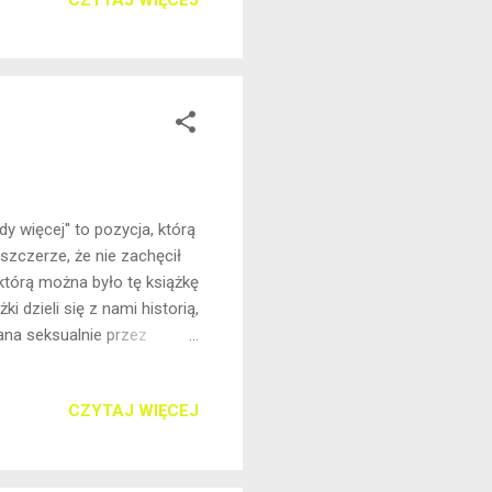
CZYTAJ WIĘCEJ
ie mogą ją spotkać poza
ątana w porwanie młodego
nie uda się odnaleźć
y więcej'' to pozycja, którą
zczerze, że nie zachęcił
którą można było tę książkę
dzieli się z nami historią,
ana seksualnie przez
czności za pośrednictwem
0 minut. Wyjętych z życia,
CZYTAJ WIĘCEJ
, że cuda się zdarzają“.
pod względem pióra.
ma emocjami, które tru...