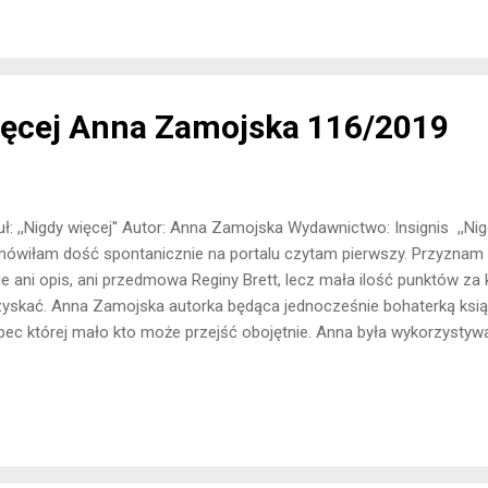
emniczych okolicznościach. Nie zważając na niebezpieczeństwa jak
ami domu, decyduje się uciec do Londynu. Na miejscu zostaje wpl
kiza i rozwiązuje swoją pierwszą zagadkę kryminalną. Czy dziewczy
ę? Na początku dosyć sceptycznie podeszła...
ięcej Anna Zamojska 116/2019
uł: ,,Nigdy więcej'' Autor: Anna Zamojska Wydawnictwo: Insignis ,,Nigd
ówiłam dość spontanicznie na portalu czytam pierwszy. Przyznam s
e ani opis, ani przedmowa Reginy Brett, lecz mała ilość punktów za 
yskać. Anna Zamojska autorka będąca jednocześnie bohaterką książki 
ec której mało kto może przejść obojętnie. Anna była wykorzystyw
ędza. Po latach zdecydowała się o tym opowiedzieć szerszej publi
ążki. „2 lata. 24 miesiące. 105 tygodni. 732 dni. 17568 godzin. 105408
m mogła pokochać siebie i innych oraz udowodnić sobie, i tylko sobie
ję sobie sprawę z tego, że takich książek nie powinno się oceniać 
elanie na papier tak trudnej do udźwignięcia historii wiąże się z wielo