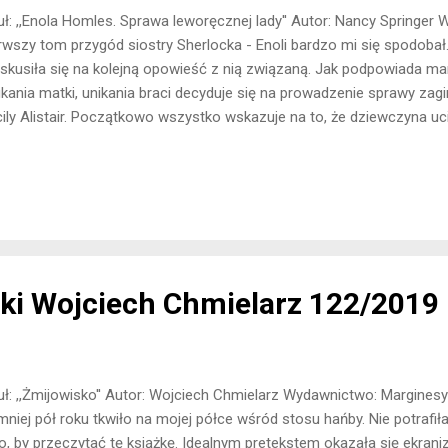
uł: ,,Enola Homles. Sprawa leworęcznej lady'' Autor: Nancy Springer
rwszy tom przygód siostry Sherlocka - Enoli bardzo mi się spodoba
 skusiła się na kolejną opowieść z nią związaną. Jak podpowiada ma
kania matki, unikania braci decyduje się na prowadzenie sprawy zagi
ily Alistair. Początkowo wszystko wskazuje na to, że dziewczyna u
nak Enola odkrywa prawdziwy powód zaginięcia Lady. Czy uda się ją
jała w bawełnę i na starcie przyznam się do tego, że ta książka mnie
j nic co przykułoby moją uwagę, sprawa jaką prowadziła główna boha
ęki dużej czcionce ma ponad 200 stron. Gdyby doszło do jej zmniejsz
ela mająca około stu stron. Nie szkoda papieru na tego typu publik
dł na pomysł, by śr...
ki Wojciech Chmielarz 122/2019
uł: ,,Żmijowisko'' Autor: Wojciech Chmielarz Wydawnictwo: Marginesy 
mniej pół roku tkwiło na mojej półce wśród stosu hańby. Nie potrafi
o, by przeczytać tę książkę. Idealnym pretekstem okazała się ekrani