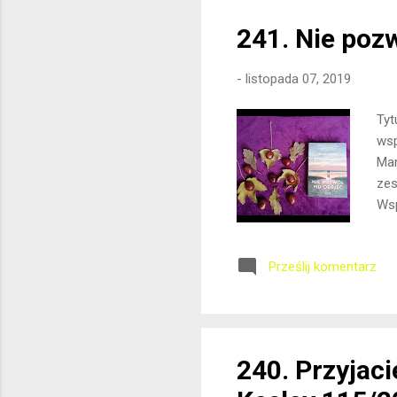
241. Nie poz
-
listopada 07, 2019
Tyt
wsp
Mam
zes
Wsp
Nic
się
Prześlij komentarz
zaf
roz
rze
lic
240. Przyjaci