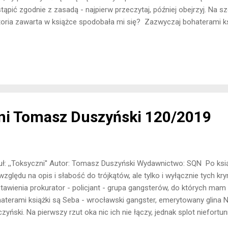
tąpić zgodnie z zasadą - najpierw przeczytaj, później obejrzyj. Na s
toria zawarta w książce spodobała mi się? Zazwyczaj bohaterami ks
 wrażenie, że tym razem wszystkie oczy zwrócone są na maleńką w
zło do tragedii. Pewnego wieczoru podczas zakrapianej alkoholem i
ili - 15-letnia Ada. Poszukiwania dziewczyny nie przynoszą rezultat
ewczyny wraca w to samo miejsce, by ponownie szukać córki? Czy 
owiedzi na nurtujące go pytania? Jaki będzie wynik jego śledztwa? 
ielarza od początku jawiła...
ni Tomasz Duszyński 120/2019
uł: ,,Toksyczni'' Autor: Tomasz Duszyński Wydawnictwo: SQN Po ksi
względu na opis i słabość do trójkątów, ale tylko i wyłącznie tych k
tawienia prokurator - policjant - grupa gangsterów, do których ma
aterami książki są Seba - wrocławski gangster, emerytowany glina N
czyński. Na pierwszy rzut oka nic ich nie łączy, jednak splot niefor
tego, że ich losy się połączą. Kto w tej układance jest wrogiem, a 