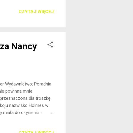
środku. Początkowo
CZYTAJ WIĘCEJ
aczyłam pewnych powiązań od
umienia. Dawno nie miałam
la kulminacyjnych
iza Nancy
nger Wydawnictwo: Poradnia
 nie powinna mnie
 przeznaczona dla troszkę
pokoju nazwisko Holmes w
ę miała do czynienia z
ekturę. Enola Holmes
matki, która zniknęła w