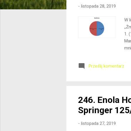
-
listopada 28, 2019
W l
,,Ż
1. 
Mar
mni
w l
Fil
Prześlij komentarz
tem
tru
prz
246. Enola H
Springer 125
-
listopada 27, 2019