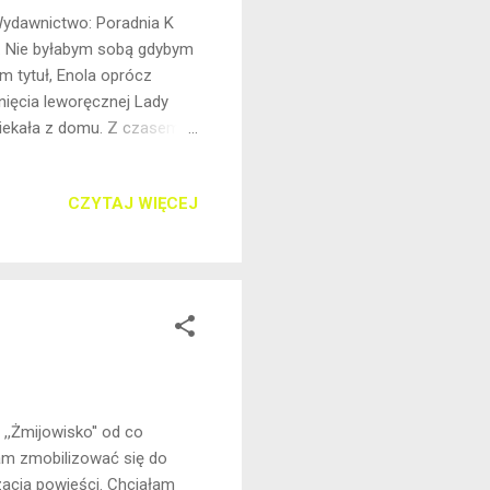
 Wydawnictwo: Poradnia K
ł. Nie byłabym sobą gdybym
m tytuł, Enola oprócz
nięcia leworęcznej Lady
ciekała z domu. Z czasem
 odnaleźć w porę? Nie będę
 zawiodła. Nie działo się w
CZYTAJ WIĘCEJ
terka był nudna. Książka,
enia wyszła by z niej
acje? Gdyby jeszcze ktoś
,,Żmijowisko'' od co
łam zmobilizować się do
zacja powieści. Chciałam