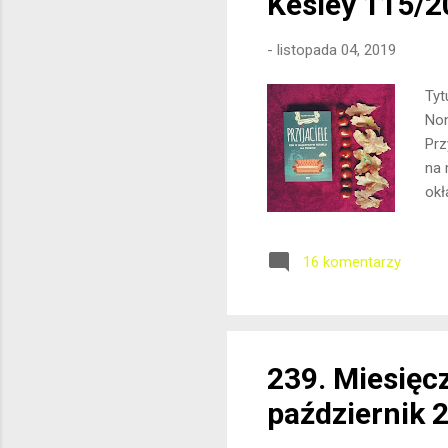
Kesley 115/2
-
listopada 04, 2019
Tyt
Non
Prz
na 
okł
tyl
wie
16 komentarzy
szc
nat
na 
cho
239. Miesięc
październik 