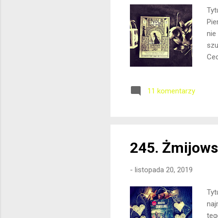
Tyt
Pie
nie
szu
Cec
jed
owi
11 komentarzy
nie
dzi
now
wpa
245. Żmijows
-
listopada 20, 2019
Tyt
naj
teg