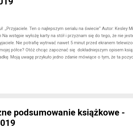
019
uł: ,,Przyjaciele. Ten o najlepszym serialu na świecie'' Autor: Kesley
 Na wstępie wyłożę karty na stół i przyznam się do tego, że nie jest
yjaciele. Nie potrafię wytrwać nawet 5 minut przed ekranem telewizor
mojej półce? Otóż chcąc zapoznać się dokładniejszym opisem książ
adkę. Moją uwagę przykuło jedno zdanie mówiące o tym, że ta pozyc
ko dla fanów tej produkcji, ale też dla osób, które są ciekawi o co ty
dza została zaspokojona? Autorka stara się przybliżyć czytelnikom 
zegółowy sposób. Książka została podzielona na kilka etapów a wła
kniemy się na poszczególnie rozdziały. Myślę, że taki podział umożli
najważniejsze fragmenty produkcji i pozwolił jej na rozwinięcie ważn
dzi...
zne podsumowanie książkowe -
2019