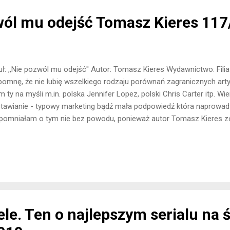
wól mu odejść Tomasz Kieres 11
uł: ,,Nie pozwól mu odejść'' Autor: Tomasz Kieres Wydawnictwo: Fili
omnę, że nie lubię wszelkiego rodzaju porównań zagranicznych arty
 ty na myśli m.in. polska Jennifer Lopez, polski Chris Carter itp. Wi
tawianie - typowy marketing bądź mała podpowiedź która naprowadzi
omniałam o tym nie bez powodu, ponieważ autor Tomasz Kieres zos
holasem Sparksem. Nie będę udawać, że przede wszystkim ta info
gnęłam po tę pozycję. Czy ten przydomek jest słuszny? Odpowiedź u
undował niezły wyciskacz łez. Kamil i Lena poznali się podczas wa
staniu z żoną i dość trudnym kontaktem z córką próbuje nabrać dys
czywistości. Ona z kolei za namową siostry, stara się na nowo uwie
ząc na to, że po nieudanym zwią...
ele. Ten o najlepszym serialu na 