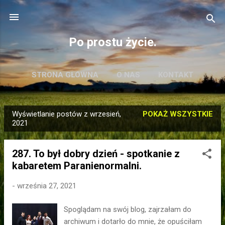
Przejdź do głównej zawartości
Po prostu życie.
STRONA GŁÓWNA
O NAS
KONTAKT
Wyświetlanie postów z wrzesień,
POKAŻ WSZYSTKIE
P
2021
o
s
287. To był dobry dzień - spotkanie z
t
kabaretem Paranienormalni.
y
-
września 27, 2021
Spoglądam na swój blog, zajrzałam do
archiwum i dotarło do mnie, że opuściłam