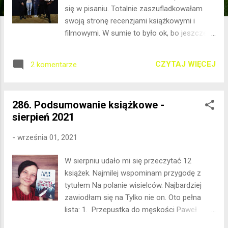
się w pisaniu. Totalnie zaszufladkowałam
swoją stronę recenzjami książkowymi i
filmowymi. W sumie to było ok, bo jeszcze
wtedy skubnęłam to i owo. A teraz idę na
łatwiznę i jedyne na co mnie stać to
CZYTAJ WIĘCEJ
2 komentarze
miesięczne podsumowania książkowe, które
niewiele mnie kosztują. Co się stało z moją
pasją do pisania? Przecież byłam tak dobrym
286. Podsumowanie książkowe -
obserwatorem i naprawdę opowiadanie tego,
sierpień 2021
co dzieje się wokół mnie za pośrednictwem
słów, szło mi dobrze. Przecież to jak jak
-
września 01, 2021
jazda na rowerze. Tej umiejętności się nie
zapomina i się jej nie traci z dnia na dzień.
W sierpniu udało mi się przeczytać 12
Nie wiem co się stało, ale dopadło mnie coś
książek. Najmilej wspominam przygodę z
w rodzaju ubóstwa językowego. Mimo
tytułem Na polanie wisielców. Najbardziej
czytania wielu książek, zaczęłam stawać się
zawiodłam się na Tylko nie on. Oto pełna
językową amebą. Konstrukcja zdań, błędy
lista: 1. Przepustka do męskości Paweł
ortograficzne zaczęły mnie przerażać i
Pollak Wydawnictwo Oficynka Przepustka do