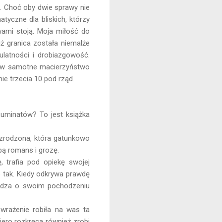
. Choć oby dwie sprawy nie
tyczne dla bliskich, którzy
wami stoją. Moja miłość do
ż granica została niemalże
ulatności i drobiazgowość.
czy w samotne macierzyństwo
nie trzecia 10 pod rząd.
uminatów? To jest książka
 zrodzona, która gatunkowo
bą romans i grozę.
 trafia pod opiekę swojej
ie tak. Kiedy odkrywa prawdę
wiedza o swoim pochodzeniu
 wrażenie robiła na was ta
piero rozkręca również zrobi