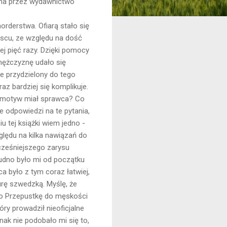
na przez wydawnictwo
orderstwa. Ofiarą stało się
jscu, ze względu na dość
ej pięć razy. Dzięki pomocy
 mężczyznę udało się
e przydzielony do tego
az bardziej się komplikuje.
i motyw miał sprawca? Co
e odpowiedzi na te pytania,
u tej książki wiem jedno -
lędu na kilka nawiązań do
wcześniejszego zarysu
rudno było mi od początku
a było z tym coraz łatwiej,
urę szwedzką. Myślę, że
 o Przepustkę do męskości
óry prowadził nieoficjalne
nak nie podobało mi się to,