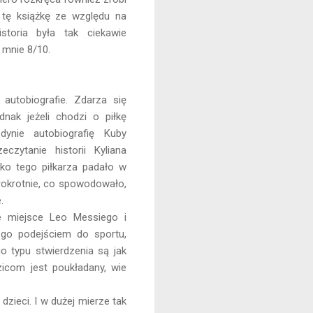
 tę książkę ze względu na
storia była tak ciekawie
 mnie 8/10.
 autobiografie. Zdarza się
nak jeżeli chodzi o piłkę
nie autobiografię Kuby
czytanie historii Kyliana
ko tego piłkarza padało w
rokrotnie, co spowodowało,
.
e miejsce Leo Messiego i
ego podejściem do sportu,
go typu stwierdzenia są jak
zicom jest poukładany, wie
zieci. I w dużej mierze tak