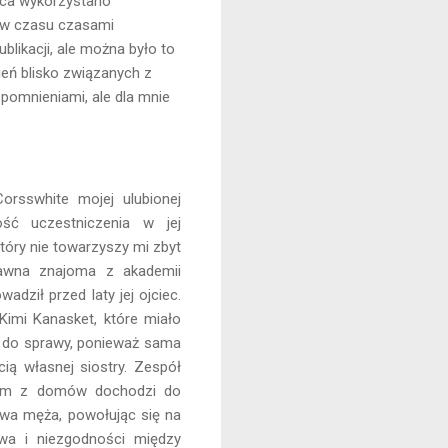
ńca wykorzystano
ływ czasu czasami
blikacji, ale można było to
eń blisko związanych z
spomnieniami, ale dla mnie
orsswhite mojej ulubionej
ść uczestniczenia w jej
tóry nie towarzyszy mi zbyt
dawna znajoma z akademii
wadził przed laty jej ojciec.
imi Kanasket, które miało
i do sprawy, ponieważ sama
ią własnej siostry. Zespół
dnym z domów dochodzi do
twa męża, powołując się na
twa i niezgodności między