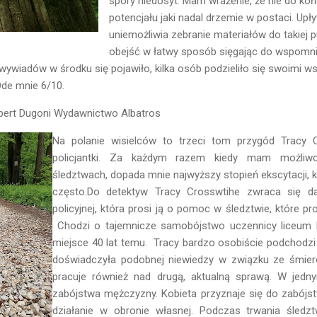
spory niedosyt. Mam wrażenie, że nie do ko
potencjału jaki nadal drzemie w postaci. Up
uniemożliwia zebranie materiałów do takiej pu
obejść w łatwy sposób sięgając do wspomni
a wywiadów w środku się pojawiło, kilka osób podzieliło się swoimi w
Ode mnie 6/10.
obert Dugoni Wydawnictwo Albatros
Na polanie wisielców to trzeci tom przygód Tracy C
policjantki. Za każdym razem kiedy mam możliwo
śledztwach, dopada mnie najwyższy stopień ekscytacji, k
często.Do detektyw Tracy Crosswtihe zwraca się 
policyjnej, która prosi ją o pomoc w śledztwie, które pro
Chodzi o tajemnicze samobójstwo uczennicy liceum K
miejsce 40 lat temu.
Tracy bardzo osobiście podchodz
doświadczyła podobnej niewiedzy w związku ze śmierc
pracuje również nad drugą, aktualną sprawą. W je
zabójstwa mężczyzny. Kobieta przyznaje się do zabójs
działanie w obronie własnej. Podczas trwania śledz