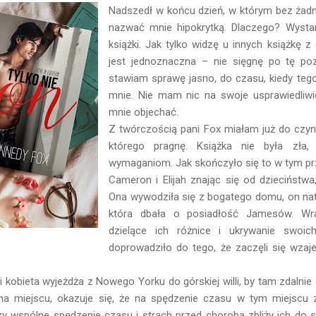
Nadszedł w końcu dzień, w którym bez ża
nazwać mnie hipokrytką. Dlaczego? Wysta
książki. Jak tylko widzę u innych książkę 
jest jednoznaczna – nie sięgnę po tę po
stawiam sprawę jasno, do czasu, kiedy tego 
mnie. Nie mam nic na swoje usprawiedliwien
mnie objechać.
Z twórczością pani Fox miałam już do czynie
którego pragnę. Książka nie była zła,
wymaganiom. Jak skończyło się to w tym p
Cameron i Elijah znając się od dzieciństwa
Ona wywodziła się z bogatego domu, on na
która dbała o posiadłość Jamesów. Wr
dzielące ich różnice i ukrywanie swoi
doprowadziło do tego, że zaczęli się wzaje
kobieta wyjeżdża z Nowego Yorku do górskiej willi, by tam zdalnie
 na miejscu, okazuje się, że na spędzenie czasu w tym miejscu 
 Czy wspólne spędzenie czasu i strach przed chorobą zbliży ich do