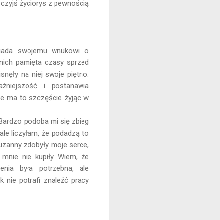
ąć czyjś życiorys z pewnością
wiada swojemu wnukowi o
nich pamięta czasy sprzed
isnęły na niej swoje piętno.
aźniejszość i postanawia
że ma to szczęście żyjąc w
Bardzo podoba mi się zbieg
 ale liczyłam, że podadzą to
Zuzanny zdobyły moje serce,
 mnie nie kupiły. Wiem, że
lenia była potrzebna, ale
 nie potrafi znaleźć pracy
.