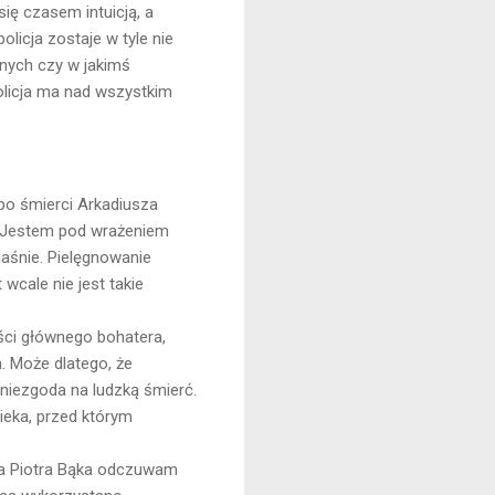
się czasem intuicją, a
olicja zostaje w tyle nie
lnych czy w jakimś
olicja ma nad wszystkim
po śmierci Arkadiusza
. Jestem pod wrażeniem
gaśnie. Pielęgnowanie
wcale nie jest takie
ści głównego bohatera,
. Może dlatego, że
niezgoda na ludzką śmierć.
eka, przed którym
ana Piotra Bąka odczuwam