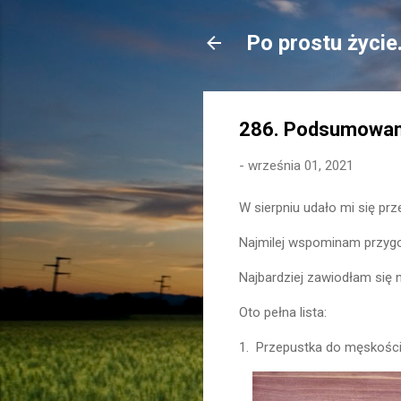
Po prostu życie
286. Podsumowani
-
września 01, 2021
W sierpniu udało mi się prz
Najmilej wspominam przygod
Najbardziej zawiodłam się n
Oto pełna lista:
1. Przepustka do męskości