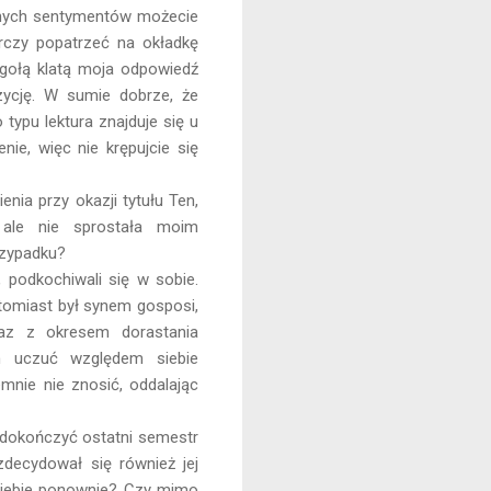
dnych sentymentów możecie
rczy popatrzeć na okładkę
z gołą klatą moja odpowiedź
zycję. W sumie dobrze, że
typu lektura znajduje się u
ie, więc nie krępujcie się
nia przy okazji tytułu Ten,
 ale nie sprostała moim
rzypadku?
, podkochiwali się w sobie.
tomiast był synem gosposi,
az z okresem dorastania
ch uczuć względem siebie
mnie nie znosić, oddalając
 dokończyć ostatni semestr
zdecydował się również jej
 siebie ponownie? Czy mimo