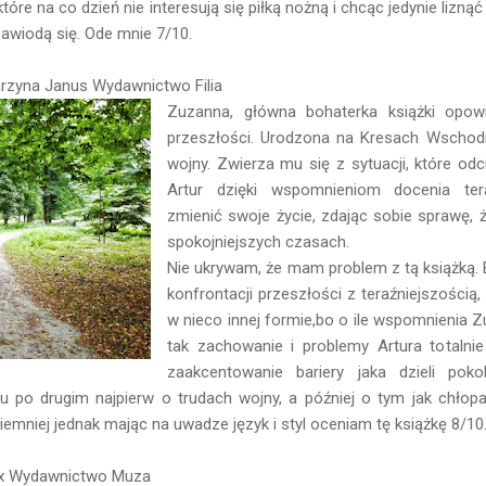
, które na co dzień nie interesują się piłką nożną i chcąc jedynie lizn
zawiodą się. Ode mnie 7/10.
rzyna Janus Wydawnictwo Filia
Zuzanna, główna bohaterka książki opo
przeszłości. Urodzona na Kresach Wschod
wojny. Zwierza mu się z sytuacji, które odc
Artur dzięki wspomnieniom docenia ter
zmienić swoje życie, zdając sobie sprawę, 
spokojniejszych czasach.
Nie ukrywam, że mam problem z tą książką. 
konfrontacji przeszłości z teraźniejszością,
w nieco innej formie,bo o ile wspomnienia 
tak zachowanie i problemy Artura totalnie
zaakcentowanie bariery jaka dzieli poko
u po drugim najpierw o trudach wojny, a później o tym jak chłopak
iemniej jednak mając na uwadze język i styl oceniam tę książkę 8/10
Fox Wydawnictwo Muza