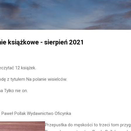
Przejdź do głównej zawartości
.
e książkowe - sierpień 2021
eczytać 12 książek.
ę z tytułem Na polanie wisielców.
a Tylko nie on.
 Paweł Pollak Wydawnictwo Oficynka
Przepustka do męskości to trzeci tom przy