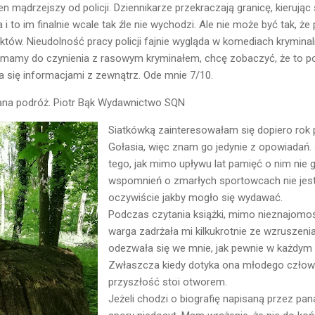
n mądrzejszy od policji. Dziennikarze przekraczają granicę, kierując 
 to im finalnie wcale tak źle nie wychodzi. Ale nie może być tak, że p
aktów. Nieudolność pracy policji fajnie wygląda w komediach krymina
 mamy do czynienia z rasowym kryminałem, chcę zobaczyć, że to p
a się informacjami z zewnątrz. Ode mnie 7/10.
wana podróż. Piotr Bąk Wydawnictwo SQN
Siatkówką zainteresowałam się dopiero rok 
Gołasia, więc znam go jedynie z opowiadań
tego, jak mimo upływu lat pamięć o nim nie 
wspomnień o zmarłych sportowcach nie jest 
oczywiście jakby mogło się wydawać.
Podczas czytania książki, mimo nieznajomo
warga zadrżała mi kilkukrotnie ze wzruszenia
odezwała się we mnie, jak pewnie w każdym 
Zwłaszcza kiedy dotyka ona młodego człowi
przyszłość stoi otworem.
Jeżeli chodzi o biografię napisaną przez p