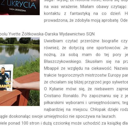
na was wrażenie. Miałam obawy czytając
kontaktu z fantastyką na co dzień. Hi
prowadzona, że zdobyła moją aprobatę. Ode
tbolu Yvette Żóltkowska-Darska Wydawnictwo SQN
Uwielbiam czytać przeróżne biografie czy
również, że dotyczą one sportowców. Jed
nożną, za sobą mam do tej pory jedy
Błaszczykowskiego. Skusiłam się na prze
Mbappé ze względu na ciekawość. Nazwis
trakcie tegorocznych mistrzostw Europy pa
że chciałam się bliżej przyjrzeć jego sylwetce
O Kylianie mówi się, że niebawem zajmi
Cristiano Ronaldo. Po zapoznaniu się z j
piłkarskimi wyborami i umiejętnościami, te
najbardziej na miejscu. Chłopak dzięki rod
iągle doskonaląc swoje umiejętności nie spoczywa na laurach.
iele ponad 100 stron i dużą czcionkę może uchodzić za książkę dla d