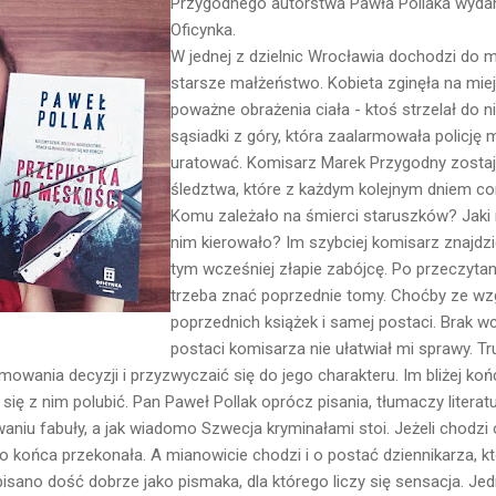
Przygodnego autorstwa Pawła Pollaka wyda
Oficynka.
W jednej z dzielnic Wrocławia dochodzi do m
starsze małżeństwo. Kobieta zginęła na mie
poważne obrażenia ciała - ktoś strzelał do ni
sąsiadki z góry, która zaalarmowała policję
uratować. Komisarz Marek Przygodny zostaj
śledztwa, które z każdym kolejnym dniem cor
Komu zależało na śmierci staruszków? Jak
nim kierowało? Im szybciej komisarz znajdzi
tym wcześniej złapie zabójcę. Po przeczytani
trzeba znać poprzednie tomy. Choćby ze wzg
poprzednich książek i samej postaci. Brak 
postaci komisarza nie ułatwiał mi sprawy. T
wania decyzji i przyzwyczaić się do jego charakteru. Im bliżej końc
ię z nim polubić. Pan Paweł Pollak oprócz pisania, tłumaczy literat
niu fabuły, a jak wiadomo Szwecja kryminałami stoi. Jeżeli chodzi
 do końca przekonała. A mianowicie chodzi i o postać dziennikarza, kt
isano dość dobrze jako pismaka, dla którego liczy się sensacja. Jed