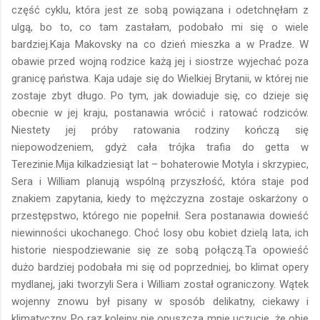
część cyklu, która jest ze sobą powiązana i odetchnęłam z
ulgą, bo to, co tam zastałam, podobało mi się o wiele
bardziej.Kaja Makovsky na co dzień mieszka a w Pradze. W
obawie przed wojną rodzice każą jej i siostrze wyjechać poza
granicę państwa. Kaja udaje się do Wielkiej Brytanii, w której nie
zostaje zbyt długo. Po tym, jak dowiaduje się, co dzieje się
obecnie w jej kraju, postanawia wrócić i ratować rodziców.
Niestety jej próby ratowania rodziny kończą się
niepowodzeniem, gdyż cała trójka trafia do getta w
Terezinie.Mija kilkadziesiąt lat – bohaterowie Motyla i skrzypiec,
Sera i William planują wspólną przyszłość, która staje pod
znakiem zapytania, kiedy to mężczyzna zostaje oskarżony o
przestępstwo, którego nie popełnił. Sera postanawia dowieść
niewinności ukochanego. Choć losy obu kobiet dzielą lata, ich
historie niespodziewanie się ze sobą połączą.Ta opowieść
dużo bardziej podobała mi się od poprzedniej, bo klimat opery
mydlanej, jaki tworzyli Sera i William został ograniczony. Wątek
wojenny znowu był pisany w sposób delikatny, ciekawy i
klimatyczny. Po raz kolejny nie opuszcza mnie uczucie, że obie