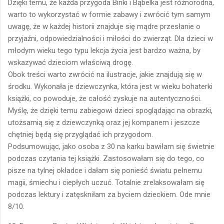
Dzięki temu, że każda przygoda Binki i Bąbelka jest różnorodna,
warto to wykorzystać w formie zabawy i zwrócić tym samym
uwagę, że w każdej historii znajduje się mądre przesłanie o
przyjaźni, odpowiedzialności i miłości do zwierząt. Dla dzieci w
młodym wieku tego typu lekcja życia jest bardzo ważna, by
wskazywać dzieciom właściwą drogę.
Obok treści warto zwrócić na ilustracje, jakie znajdują się w
środku. Wykonała je dziewczynka, która jest w wieku bohaterki
książki, co powoduje, że całość zyskuje na autentyczności.
Myślę, że dzięki temu zabiegowi dzieci spoglądając na obrazki,
utożsamią się z dziewczynką oraz jej kompanem i jeszcze
chętniej będą się przyglądać ich przygodom.
Podsumowując, jako osoba z 30 na karku bawiłam się świetnie
podczas czytania tej książki. Zastosowałam się do tego, co
pisze na tylnej okładce i dałam się ponieść światu pełnemu
magii, śmiechu i ciepłych uczuć. Totalnie zrelaksowałam się
podczas lektury i zatęskniłam za byciem dzieckiem. Ode mnie
8/10.