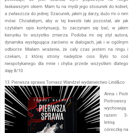
łaskawszym okiem. Mam tu na myśli jego stosunek do kobiet,
a zwłaszcza do jednej. Szacunek, jakim ją darzy, dużo mi o nim
mówi. Chciałabym, aby w tej kwestii taki pozostał, ale jak
czytałam opis kontynuacji, to zaczynam się bać, w jakim
kierunku to wszystko zmierza. Podoba mi się styl autora,
dynamika występująca zarówno w dialogach, jak i w ogólnym
odbiorze. Miałam wrażenie, że cały czas jestem na ringu i
czekam, z której strony nadejdzie cios. Było to coś
niespotykanego dla mnie i chyba przede wszystkim dlatego
daję 8/10.
13. Pierwsza sprawa Tomasz Wandzel wydanwictwo Lind&co
Anna i Piotr
Piotrowscy
wychowują
razem 3-
letnią
córeczkę na