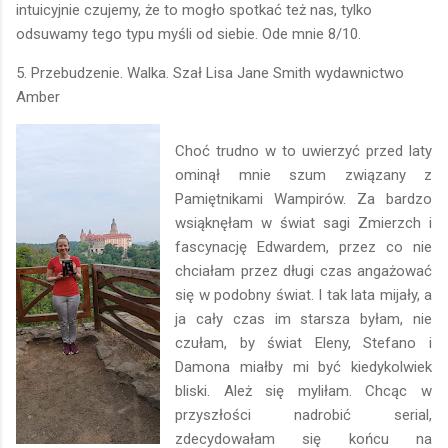
intuicyjnie czujemy, że to mogło spotkać też nas, tylko
odsuwamy tego typu myśli od siebie. Ode mnie 8/10.
5. Przebudzenie. Walka. Szał Lisa Jane Smith wydawnictwo
Amber
Choć trudno w to uwierzyć przed laty
ominął mnie szum związany z
Pamiętnikami Wampirów. Za bardzo
wsiąknęłam w świat sagi Zmierzch i
fascynację Edwardem, przez co nie
chciałam przez długi czas angażować
się w podobny świat. I tak lata mijały, a
ja cały czas im starsza byłam, nie
czułam, by świat Eleny, Stefano i
Damona miałby mi być kiedykolwiek
bliski. Ależ się myliłam. Chcąc w
przyszłości nadrobić serial,
zdecydowałam się końcu na