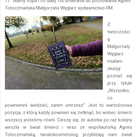
11. Mamy trupa i co dalej. Od umierania do pochowania Agnes
Tołoczmańska Małgorzata Węglarz wydawnictwo RM
Z
twórczości
ą
Małgorzaty
Węglarz
miałam
okazję
poznać się
przy tytule
„Wszystko,
co
powinieneś wiedzieć, zanim umrzesz”. Jest to wartościowa
pozycja, z którą każdy powinien się zetknąć, bo wobec śmierci
wszyscy jesteśmy równi. Cieszę się, że autorka po raz kolejny
weszła w świat śmierci i wraz ze współautorką Agnes
Tołoczmańską, tanatokosmetolog, przybliżają nam świat