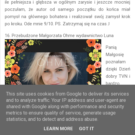
ile pełniejsza i głębsza w ogólnym zarysie i jeszcze mocniej
poczułam, że autor od samego początku do końca miał
pomysł na głównego bohatera i realizował swój zamysł krok
po kroku. Ode mnie 9/10. PS. Zatrzymaj się na czas
J
16. Przebudzone Małgorzata Ohme wydawnictwo Luna
Panią
Małgosię
poznałam
dzięki Dzień
dobry TVN i
bardzo
sobie jej
This site uses cookies from Google to deliver its services
obecność
and to analyze traffic. Your IP address and user-agent are
tam
shared with Google along with performance and security
ceniłam. Jej
metrics to ensure quality of service, generate usage
statistics, and to detect and address abuse.
odejście
było dla
LEARN MORE
GOT IT
mnie nie do