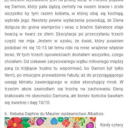
się Damon, który pała żądzą zemsty na swoim bracie i zrobi
wszystko by tym razem kobieta, w której obaj się kochają,
wybrała jego. Niestety pewne wydarzenia powodują, że Elena
dołącza do grona wampirów i wraz z braćmi Salvatore staje
twarzą w twarz ze złem. Ekscytacja po przeczytaniu trzech
część nie mija. Jestem w szoku, że świat, który powinien
podobać mi się 10-15 lat temu robi na mnie wrażenie właśnie
teraz. W tych trzech opowieściach dostałam wszystko, czego
chciałam. Od ciekawie zarysowanego wątku miłosnego między
parą (o trójkącie trudno tu wspomnieć, bo Damon był tylko
tłem), po intuicyjne prowadzenie fabuły, aż do przyciągającego
uwagę klimatu zawierającego w sobie ekscytujący mrok. W
trzecim akcie zawiodłam się trochę na zachowaniu Eleny,
brakowało mi obecności Damona, ale koniec końców bawiłam
się świetnie i daję 10/10.
6. Rebeka Daphne du Maurier wydawnictwo Albatros
Kiedy cztery