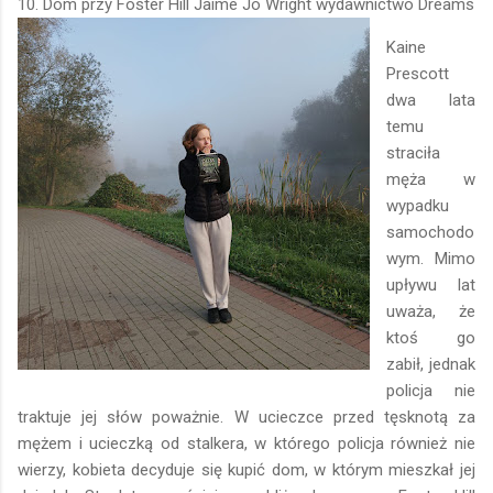
10. Dom przy Foster Hill Jaime Jo Wright wydawnictwo Dreams
Kaine
Prescott
dwa lata
temu
straciła
męża w
wypadku
samochodo
wym. Mimo
upływu lat
uważa, że
ktoś go
zabił, jednak
policja nie
traktuje jej słów poważnie. W ucieczce przed tęsknotą za
mężem i ucieczką od stalkera, w którego policja również nie
wierzy, kobieta decyduje się kupić dom, w którym mieszkał jej