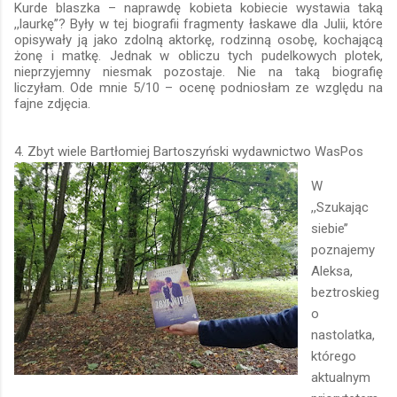
Kurde blaszka – naprawdę kobieta kobiecie wystawia taką
,,laurkę’’? Były w tej biografii fragmenty łaskawe dla Julii, które
opisywały ją jako zdolną aktorkę, rodzinną osobę, kochającą
żonę i matkę. Jednak w obliczu tych pudelkowych plotek,
nieprzyjemny niesmak pozostaje. Nie na taką biografię
liczyłam. Ode mnie 5/10 – ocenę podniosłam ze względu na
fajne zdjęcia.
4. Zbyt wiele Bartłomiej Bartoszyński wydawnictwo WasPos
W
,,Szukając
siebie’’
poznajemy
Aleksa,
beztroskieg
o
nastolatka,
którego
aktualnym