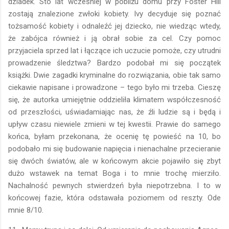
dziadek. Sto lat wcześniej w pobliżu domu przy Foster Hill
zostają znalezione zwłoki kobiety. Ivy decyduje się poznać
tożsamość kobiety i odnaleźć jej dziecko, nie wiedząc wtedy,
że zabójca również i ją obrał sobie za cel. Czy pomoc
przyjaciela sprzed lat i łączące ich uczucie pomoże, czy utrudni
prowadzenie śledztwa? Bardzo podobał mi się początek
książki. Dwie zagadki kryminalne do rozwiązania, obie tak samo
ciekawie napisane i prowadzone – tego było mi trzeba. Cieszę
się, że autorka umiejętnie oddzieliła klimatem współczesność
od przeszłości, uświadamiając nas, że źli ludzie są i będą i
upływ czasu niewiele zmieni w tej kwestii. Prawie do samego
końca, byłam przekonana, że ocenię tę powieść na 10, bo
podobało mi się budowanie napięcia i nienachalne przecieranie
się dwóch światów, ale w końcowym akcie pojawiło się zbyt
dużo wstawek na temat Boga i to mnie trochę mierziło.
Nachalność pewnych stwierdzeń była niepotrzebna. I to w
końcowej fazie, która odstawała poziomem od reszty. Ode
mnie 8/10.