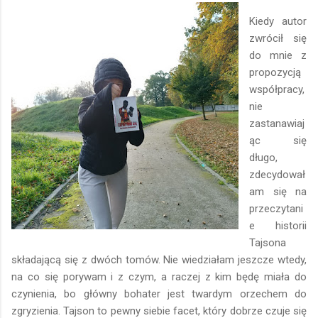
Kiedy autor
zwrócił się
do mnie z
propozycją
współpracy,
nie
zastanawiaj
ąc się
długo,
zdecydował
am się na
przeczytani
e historii
Tajsona
składającą się z dwóch tomów. Nie wiedziałam jeszcze wtedy,
na co się porywam i z czym, a raczej z kim będę miała do
czynienia, bo główny bohater jest twardym orzechem do
zgryzienia. Tajson to pewny siebie facet, który dobrze czuje się