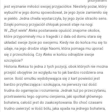
priorytetem
jest wyznanie miłości swojej przyjaciółce. Niestety pożar, który
wybuchł w jego domu spowodował, że jego życie zamieniło się
w piekło. Jedna chwila wystarczyła, by jego życie straciło sens.
Dzięki pomocy przyjaciół chłopak powoli staje na nogi.
W ,,Zbyt wiele’’ Aleks postanawia opuścić znajome okolice,
które przypominały mu o tragedii i z dala od domu stara się
układać swoje życie po swojemu. Kiedy nie do końca mu się to
udaje, na jego drodze staje Naomi, która pomaga mu uporać
się z przeszłością. Czy Aleks w końcu odnajdzie swoje
szczęście?
Historia Aleksa to jedna z tych pozycji, obok których nie można
przejść obojętnie ze względu na to jak bardzo rozdziera ona
serce. Ilość smutku wydobywająca się z kart powieści jest
bardzo przytłaczająca i szokująca, na pierwszy raz dość
trudna do ogarnięcia i rozumienia. Jednak tuż po przeczytaniu,
przetrawieniu tego ogromu cierpienia, jaki spotkał głównego
bohatera, całość jest do zaakceptowania. Bo choć czasami
trudno uwierzyć w ilość bólu, jaka spada na jednego bohatera,