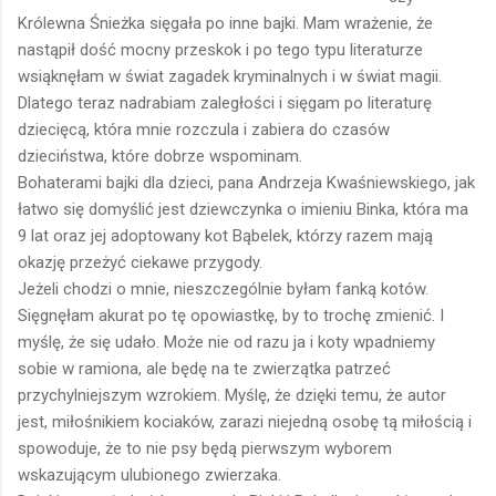
Królewna Śnieżka sięgała po inne bajki. Mam wrażenie, że
nastąpił dość mocny przeskok i po tego typu literaturze
wsiąknęłam w świat zagadek kryminalnych i w świat magii.
Dlatego teraz nadrabiam zaległości i sięgam po literaturę
dziecięcą, która mnie rozczula i zabiera do czasów
dzieciństwa, które dobrze wspominam.
Bohaterami bajki dla dzieci, pana Andrzeja Kwaśniewskiego, jak
łatwo się domyślić jest dziewczynka o imieniu Binka, która ma
9 lat oraz jej adoptowany kot Bąbelek, którzy razem mają
okazję przeżyć ciekawe przygody.
Jeżeli chodzi o mnie, nieszczególnie byłam fanką kotów.
Sięgnęłam akurat po tę opowiastkę, by to trochę zmienić. I
myślę, że się udało. Może nie od razu ja i koty wpadniemy
sobie w ramiona, ale będę na te zwierzątka patrzeć
przychylniejszym wzrokiem. Myślę, że dzięki temu, że autor
jest, miłośnikiem kociaków, zarazi niejedną osobę tą miłością i
spowoduje, że to nie psy będą pierwszym wyborem
wskazującym ulubionego zwierzaka.