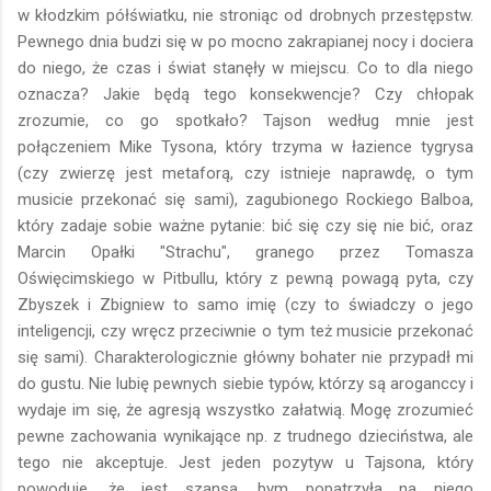
w kłodzkim półświatku, nie stroniąc od drobnych przestępstw.
Pewnego dnia budzi się w po mocno zakrapianej nocy i dociera
do niego, że czas i świat stanęły w miejscu. Co to dla niego
oznacza? Jakie będą tego konsekwencje? Czy chłopak
zrozumie, co go spotkało? Tajson według mnie jest
połączeniem Mike Tysona, który trzyma w łazience tygrysa
(czy zwierzę jest metaforą, czy istnieje naprawdę, o tym
musicie przekonać się sami), zagubionego Rockiego Balboa,
który zadaje sobie ważne pytanie: bić się czy się nie bić, oraz
Marcin Opałki "Strachu", granego przez Tomasza
Oświęcimskiego w Pitbullu, który z pewną powagą pyta, czy
Zbyszek i Zbigniew to samo imię (czy to świadczy o jego
inteligencji, czy wręcz przeciwnie o tym też musicie przekonać
się sami). Charakterologicznie główny bohater nie przypadł mi
do gustu. Nie lubię pewnych siebie typów, którzy są aroganccy i
wydaje im się, że agresją wszystko załatwią. Mogę zrozumieć
pewne zachowania wynikające np. z trudnego dzieciństwa, ale
tego nie akceptuje. Jest jeden pozytyw u Tajsona, który
powoduje, że jest szansa, bym popatrzyła na niego