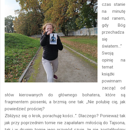
czas stanie
na minutę
nad ranem,
gdy Bóg
przechadza
się
światem…”
Swoją
opinię na
temat
książki
powinnam
zacząć od
słów kierowanych do głównego bohatera, które są
fragmentem piosenki, a brzmią one tak: ,,Nie polubię cię, jak
powiedzieć prościej?
Zbliżysz się o krok, porachuję kości…’’. Dlaczego? Ponieważ tak
jak przy poprzednim tomie nie zapałałam miłością do
Tajsona
,
tak i w drugim tomie jego przygód czuję, że nie zostalibyśmy