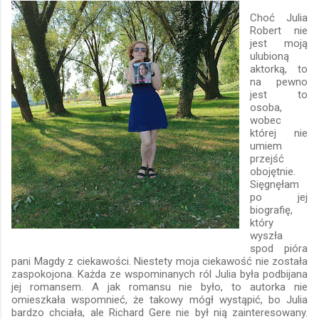
Choć Julia
Robert nie
jest moją
ulubioną
aktorką, to
na pewno
jest to
osoba,
wobec
której nie
umiem
przejść
obojętnie.
Sięgnęłam
po jej
biografię,
który
wyszła
spod pióra
pani Magdy z ciekawości. Niestety moja ciekawość nie została
zaspokojona. Każda ze wspominanych ról Julia była podbijana
jej romansem. A jak romansu nie było, to autorka nie
omieszkała wspomnieć, że takowy mógł wystąpić, bo Julia
bardzo chciała, ale Richard Gere nie był nią zainteresowany.