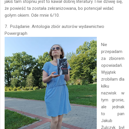
jakiś tam stopniu jest to kawał dobrej literatury. I nie dziwię się,
że powieść ta została zekranizowana, bo potencjał widać
gołym okiem. Ode mnie 6/10.
7. Pożądanie. Antologia zbiór autorów wydawnictwo
Powergraph
Nie
przepadam
za zbiorem
opowiadań.
Wyjątek
zrobiłam dla
kilku
nazwisk w
tym gronie,
ale jednak
to pan
Jakub
Żulczyk był