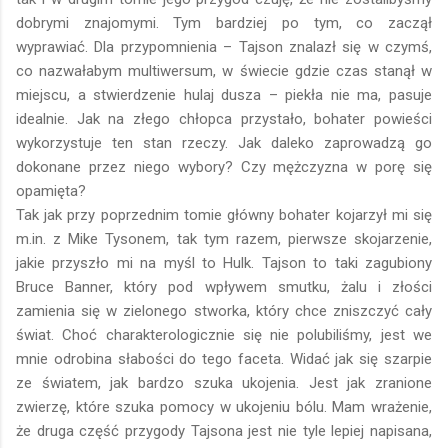
dobrymi znajomymi. Tym bardziej po tym, co zaczął
wyprawiać. Dla przypomnienia –
Tajson
znalazł się w czymś,
co nazwałabym
multiwersum
, w świecie gdzie czas stanął w
miejscu, a stwierdzenie hulaj dusza – piekła nie ma, pasuje
idealnie. Jak na złego chłopca przystało, bohater powieści
wykorzystuje ten stan rzeczy. Jak daleko zaprowadzą go
dokonane przez niego wybory? Czy mężczyzna w porę się
opamięta?
Tak jak przy poprzednim tomie główny bohater kojarzył mi się
m.in. z Mike Tysonem, tak tym razem, pierwsze skojarzenie,
jakie przyszło mi na myśl to Hulk.
Tajson
to taki zagubiony
Bruce Banner, który pod wpływem smutku, żalu i złości
zamienia się w zielonego stworka, który chce zniszczyć cały
świat. Choć charakterologicznie się nie polubiliśmy, jest we
mnie odrobina słabości do tego faceta. Widać jak się szarpie
ze światem, jak bardzo szuka ukojenia. Jest jak zranione
zwierzę, które szuka pomocy w ukojeniu bólu. Mam wrażenie,
że druga część przygody
Tajsona
jest nie tyle lepiej napisana,