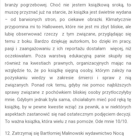
branży pogrzebowej. Choć nie jestem książkową sroką, to
muszę przyznać już na starcie, że książka jest świetnie wydana
– od barwionych stron, po ciekawe obrazki. Klimatycznie
przypomina mi to Halloween, które nie jest mi zbyt bliskie, ale
lubię obserwować rzeczy
z tym związane, przyglądając się
temu z boku. Bardzo dziękuję autorkom, bo dzięki im pracy,
pasji i zaangażowaniu z ich reportażu dostałam
więcej, niż
oczekiwałam. Poza warstwą edukacyjną panie skupiły się
również na kwestiach prawnych, organizacyjnych mając na
względzie to, że po książkę sięgną osoby, którym zależy na
pozyskaniu wiedzy w zakresie śmierci i spraw z nią
związanych. Ponad rok temu, gdyby nie pomoc najbliższych
sprawy związane z pochówkiem bliskiej osoby przytłoczyłyby
mnie. Gdybym jednak była sama, chciałabym mieć pod ręką tę
książkę, by w pewne kwestie wziąć za pewnik, a w niektórych
aspektach zastanowić się nad ostatecznym podjęciem decyzji.
To ważna książka, która wielu z nas pomoże. Ode mnie 10/10.
12. Zatrzymaj się Bartłomiej Malinowski wydawnictwo Nocą