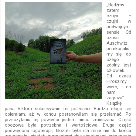
,,Bądźmy
zatem
czujni –
czujni w
podwójnym
sensie: Od
czasu
Auschwitz
przekonaliś
my się, do
czego
zdolny jest
człowiek.
Od czasu
Hiroszimy
wiem, co
nam
zagraża’’.
Książkę
pana Viktora sukcesywnie mi polecano. Bardzo długo się
opierałam, aż w końcu postanowiłam się przełamać. Po
przeczytaniu tej powieści jestem nieco zmieszana. Część
obozowa była potrzebna i wartościowa. Druga część
poświęcona logoterapii, filozofii była dla mnie nie do końca
zrozumiała i niestety momentami zbyt chaotyczna, bym mogła