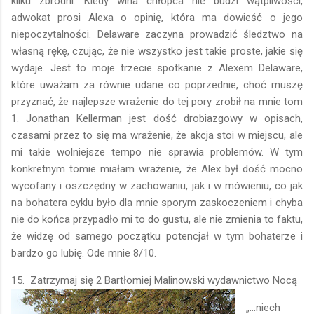
kilku zbrodni. Kiedy wina chłopca nie budzi wątpliwości,
adwokat prosi Alexa o opinię, która ma dowieść o jego
niepoczytalności. Delaware zaczyna prowadzić śledztwo na
własną rękę, czując, że nie wszystko jest takie proste, jakie się
wydaje. Jest to moje trzecie spotkanie z Alexem Delaware,
które uważam za równie udane co poprzednie, choć muszę
przyznać, że najlepsze wrażenie do tej pory zrobił na mnie tom
1. Jonathan Kellerman jest dość drobiazgowy w opisach,
czasami przez to się ma wrażenie, że akcja stoi w miejscu, ale
mi takie wolniejsze tempo nie sprawia problemów. W tym
konkretnym tomie miałam wrażenie, że Alex był dość mocno
wycofany i oszczędny w zachowaniu, jak i w mówieniu, co jak
na bohatera cyklu było dla mnie sporym zaskoczeniem i chyba
nie do końca przypadło mi to do gustu, ale nie zmienia to faktu,
że widzę od samego początku potencjał w tym bohaterze i
bardzo go lubię. Ode mnie 8/10.
15. Zatrzymaj się 2 Bartłomiej Malinowski wydawnictwo Nocą
„…niech