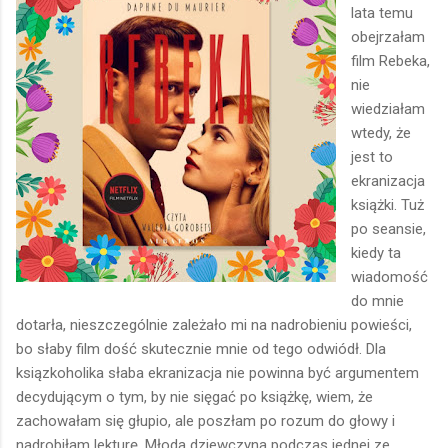
lata temu
obejrzałam
film Rebeka,
nie
wiedziałam
wtedy, że
jest to
ekranizacja
książki. Tuż
po seansie,
kiedy ta
wiadomość
do mnie
dotarła, nieszczególnie zależało mi na nadrobieniu powieści,
bo słaby film dość skutecznie mnie od tego odwiódł. Dla
ksiązkoholika słaba ekranizacja nie powinna być argumentem
decydującym o tym, by nie sięgać po książkę, wiem, że
zachowałam się głupio, ale poszłam po rozum do głowy i
nadrobiłam lekturę. Młoda dziewczyna podczas jednej ze