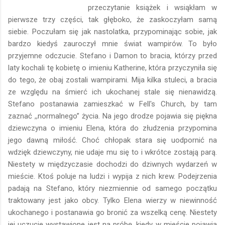
przeczytanie książek i wsiąkłam w
pierwsze trzy części, tak głęboko, że zaskoczyłam samą
siebie. Poczułam się jak nastolatka, przypominając sobie, jak
bardzo kiedyś zauroczył mnie świat wampirów. To było
przyjemne odczucie. Stefano i Damon to bracia, którzy przed
laty kochali tę kobietę o imieniu Katherine, która przyczyniła się
do tego, że obaj zostali wampirami. Mija kilka stuleci, a bracia
ze względu na śmierć ich ukochanej stale się nienawidzą.
Stefano postanawia zamieszkać w Fell's Church, by tam
zaznać ,,normalnego’’ życia. Na jego drodze pojawia się piękna
dziewczyna o imieniu Elena, która do złudzenia przypomina
jego dawną miłość. Choć chłopak stara się uodpornić na
wdzięk dziewczyny, nie udaje mu się to i wkrótce zostają parą.
Niestety w międzyczasie dochodzi do dziwnych wydarzeń w
mieście. Ktoś poluje na ludzi i wypija z nich krew. Podejrzenia
padają na Stefano, który niezmiennie od samego początku
traktowany jest jako obcy. Tylko Elena wierzy w niewinność
ukochanego i postanawia go bronić za wszelką cenę. Niestety
jej uczucie wystawione jest na próbę, kiedy w mieście pojawia