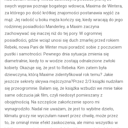
swych wypraw poznaje bogatego wdowca, Maxima de Wintera,
za którego po dość krótkiej znajomości postanawia wyjść za
mąż. Jej radość u boku męża kończy się, kiedy wracają do jego
rodzinnej posiadłości Manderley, a Maxim zaczyna
zachowywać się inaczej niż do tej pory. W ogromnej
posiadłości, gdzie wciąż unosi się duch zmarłej przed rokiem
Rebeki, nowa Pani de Winter musi poradzić sobie z poczuciem
pustki i samotności. Pewnego dnia sytuacja zmienia się
diametralnie, kiedy to w wodzie zostają odnalezione zwłoki
kobiety. Okazuje się, że jest to Rebeka. Kim zatem była
dziewczyna, którą Maxime zidentyfikował rok temu? Jakie
jeszcze sekrety skrywa mężczyzna?Przez 2/3 książki nudziłam
się przeogromnie. Bałam się, że książka wzbudzi we mnie takie
same odczucia jak film, czyli niedosyt pomieszany z
obojętnością. Na szczęście zakończenie sporo mi
wynagrodziło. Nadal nie uważam, że jest to wybitne dzieło,
klimatu grozy nie wyczułam nawet przez chwilę, może przez
to, że ominął mnie efekt zaskoczenia, ale mimo wszystko w