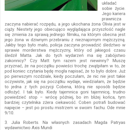
układać
sobie życie.
Jego kariera
prawnicza
zaczyna nabierać rozpędu, a jego ukochana żona Olivia jest w
ciąży. Niestety jego obiecująco wyglądająca przyszłość nagle
się zmienia za sprawą jednego filmiku, na którym obecna jest
jego żona w dziwnym przebraniu z nieznajomym mężczyzną.
Jakby tego było mało, policja zaczyna prowadzić śledztwo w
sprawie morderstwa mężczyzny, który od jakiegoś czasu
śledził Matta. Jak do tych wydarzeń ma się zabójstwo
zakonnicy? Czy Matt tym razem jest niewinny? Muszę
przyznać, że na początku powieści trochę zwątpiłam w to, że
pod koniec czytania będę mogła napisać, że to było dobre. Już
po pierwszym rozdziale, kiedy poczułam, że nic nie jest takie
oczywiste, jak się na początku wydaje, wiedziałam, że będzie
to jedna z tych pozycji Cobena, którą nie sposób będzie
odłożyć. I tak było. Kiedy tajemnica goni tajemnicę, trudno
powiedzieć stop – wrócę później, bo im bliżej końca, tym
bardziej czytelnika zżera ciekawość. Coben potrafi budować
napięcie – jest po prostu mistrzem w swoim fachu. Ode mnie
9/10.
3. Julia Roberts. Na własnych zasadach Magda Patryas
wydawnictwo Axis Mundi