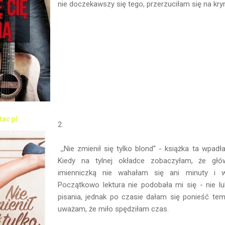
nie doczekawszy się tego, przerzuciłam się na krymi
tac.pl
2.
,,Nie zmienił się tylko blond'' - książka ta wpad
Kiedy na tylnej okładce zobaczyłam, że głó
imienniczką nie wahałam się ani minuty i w
Początkowo lektura nie podobała mi się - nie l
pisania, jednak po czasie dałam się ponieść te
uważam, że miło spędziłam cz