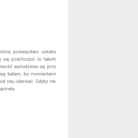
, której poświęciłam ostatni
ę się podchodzić to takich
liwość wynudzenia się przy
ie się bałam, bo momentami
 od niej oderwać. Gdyby nie
uporała.