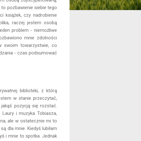
 to pozbawienie siebie tego
ci książek, czy nadrobienie
lika, raczej jestem osobą
jeden problem - niemożliwe
pozbawiono mnie zdolności
ć w swoim towarzystwie, co
nudzania - czas podsumować
ywatnej biblioteki, z którą
estem w stanie przeczytać,
jakąś pozycją się rozstać.
 Laury i muzyka Tobiasza,
a, ale w ostatecznie mi to
 są dla mnie. Kiedyś lubiłam
dyś i mnie to spotka. Jednak