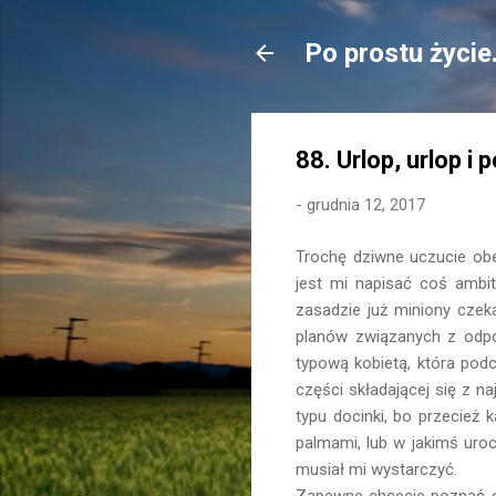
Po prostu życie
88. Urlop, urlop i 
-
grudnia 12, 2017
Trochę dziwne uczucie obec
jest mi napisać coś ambit
zasadzie już miniony czek
planów związanych z odpo
typową kobietą, która pod
części składającej się z n
typu docinki, bo przecież
palmami, lub w jakimś uroc
musiał mi wystarczyć.
Zapewne chcecie poznać o