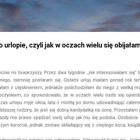
Przejdź do głównej zawartości
.
po urlopie, czyli jak w oczach wielu się obijałam
nie mi towarzyszy. Przez dwa tygodnie ,,nie interesowałam się'' 
nego, niemniej postaram się. Ostatni urlop miałam ponad rok t
ałam z utęsknieniem, jednakże podchodziłam do niego z wielką r
czynkiem, co spowodowało, że w oczach wielu osób się opierdal
czas urlopu myje okna, lata z miotłą po domu udowadniając całemu 
ajbliższej rodziny, że jest się dobrą kandydatką na żonę. Przestała
 każdy ma prawo spędzać swój urlop jak mu się podoba. Osobiści
zym kurorcie, jednak zestaw składający się z ciepłego koca, książki
dpowiedź na pytanie czy odpoczęłam. Odpowiedź brzmi nie. Jest