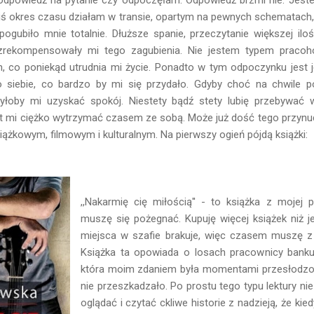
kiś okres czasu działam w transie, opartym na pewnych schematach,
pogubiło mnie totalnie. Dłuższe spanie, przeczytanie większej iloś
 zrekompensowały mi tego zagubienia. Nie jestem typem pracoho
h, co poniekąd utrudnia mi życie. Ponadto w tym odpoczynku jest 
siebie, co bardzo by mi się przydało. Gdyby choć na chwile 
 byłoby mi uzyskać spokój. Niestety bądź stety lubię przebywa
st mi ciężko wytrzymać czasem ze sobą. Może już dość tego przy
ążkowym, filmowym i kulturalnym. Na pierwszy ogień pójdą książki:
,,Nakarmię cię miłością'' - to książka z mojej pr
muszę się pożegnać. Kupuję więcej książek niż j
miejsca w szafie brakuje, więc czasem muszę z 
Książka ta opowiada o losach pracownicy banku
która moim zdaniem była momentami przesłodzon
nie przeszkadzało. Po prostu tego typu lektury nie
oglądać i czytać ckliwe historie z nadzieją, że kie