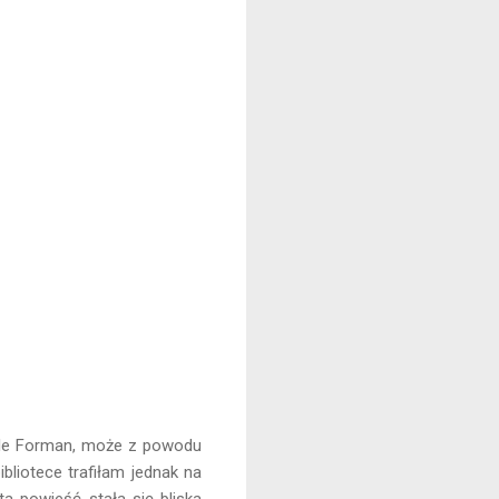
Gayle Forman, może z powodu
bliotece trafiłam jednak na
ta powieść stała się bliska