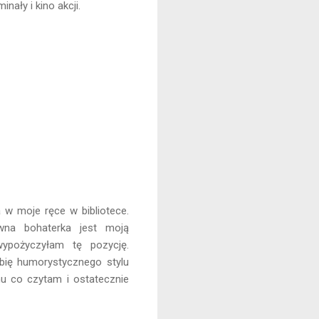
nały i kino akcji.
ła w moje ręce w bibliotece.
wna bohaterka jest moją
ypożyczyłam tę pozycję.
ubię humorystycznego stylu
mu co czytam i ostatecznie
as.