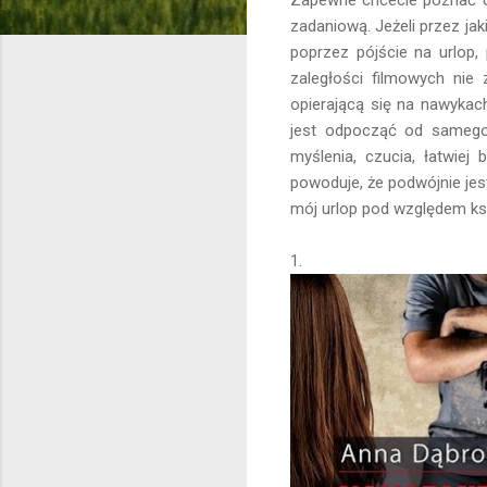
zadaniową. Jeżeli przez ja
poprzez pójście na urlop, 
zaległości filmowych nie
opierającą się na nawykac
jest odpocząć od samego 
myślenia, czucia, łatwiej
powoduje, że podwójnie je
mój urlop pod względem ksi
1.