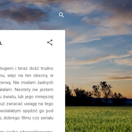
.
blogiem i teraz dość trudno
emu, więc na ten obecny, w
ezerwą. Nie miałam żadnych
ałam. Niestety nie jestem
światu, lub jego mniejszej
m już zwracać uwagę na tego
e wolałabym spędzić go pod
, dobrego filmu czy serialu
em osobą zdyscyplinowaną,