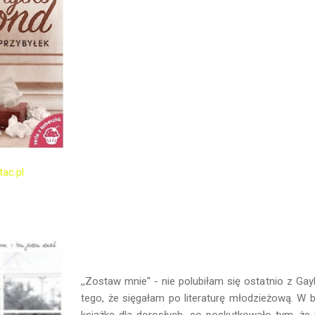
tac.pl
.
,,Zostaw mnie'' - nie polubiłam się ostatnio z 
tego, że sięgałam po literaturę młodzieżową. W bi
książkę dla dorosłych, co poskutkowało tym, że 