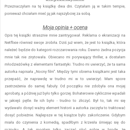
Przeznaczyłam na tę książkę dwa dni. Czytałam ją w takim tempie,
ponieważ chciałam mieć ją jak najszybciej za sobą.
Moja opinia + ocena
Opis tej książki strasznie mnie zaintrygował. Reklama o ekranizacji na
Netflixie również swoje zrobiła. Dziś już wiem, że jest to książka, która
należeć będzie do kategorii rozczarowania roku. Dawno żadna pozycja
mnie tak nie zirytowała. Obiecano mi porywający thriller, a dostałam
młodzieżówkę z elementami fantastyki. Trudno mi uwierzyć, że ta sama
autorka napisała ,,Nocny film''. Między tymi obiema książkami jest taka
przepaść, że naprawdę w trudno mi w to uwierzyć. Mam spore
zastrzeżenia do samej fabuły. Od początku nie zdobyła ona mojej
aprobaty, a później już było tylko gorzej. Bohaterowie cyklicznie wpadali
w jakiejś pętle. Ile ich było - trudno to zliczyć. Był to, tak mi się
wydawało dosyć ważny element historii a autorka zaczęła to traktować
dosyć pobieżnie. Najlepsze w tej książce było zakończenie. Gdybym
miała do czynienia z komedią, spadłbym z krzesła śmiejąc się do
rozpuku. A tak mogła
m tylko zacząć pluć sobie w brodę, że