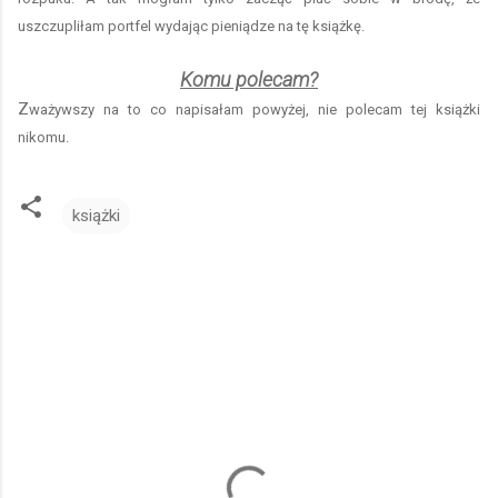
uszczupliłam portfel wydając pieniądze na tę książkę.
Komu polecam?
Z
ważywszy na to co napisałam powyżej, nie polecam tej książki
nikomu.
książki
K
o
m
e
n
t
a
r