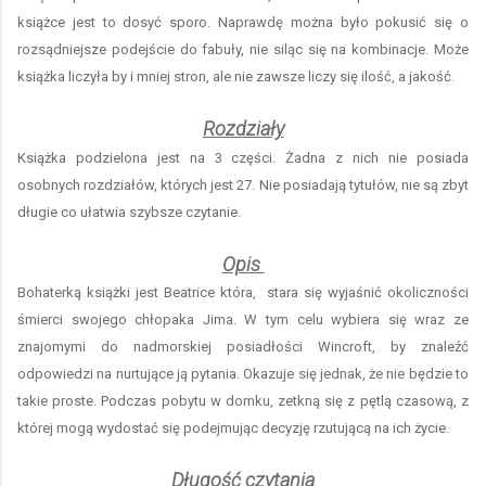
książce jest to dosyć sporo. Naprawdę można było pokusić się o
rozsądniejsze podejście do fabuły, nie siląc się na kombinacje. Może
książka liczyła by i mniej stron, ale nie zawsze liczy się ilość, a jakość.
Rozdziały
Książka podzielona jest na 3 części. Żadna z nich nie posiada
osobnych rozdziałów, których jest 27. Nie posiadają tytułów, nie są zbyt
długie co ułatwia szybsze czytanie.
Opis
Bohaterką książki jest Beatrice która, stara się wyjaśnić okoliczności
śmierci swojego chłopaka Jima. W tym celu wybiera się wraz ze
znajomymi do nadmorskiej posiadłości Wincroft, by znaleźć
odpowiedzi na nurtujące ją pytania. Okazuje się jednak, że nie będzie to
takie proste. Podczas pobytu w domku, zetkną się z pętlą czasową, z
której mogą wydostać się podejmując decyzję rzutującą na ich życie.
Długość czytania