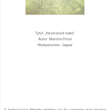
Tytuł: ,,Neverworld wake''
Autor: Marisha Pessl
Wydawnictwo: Jaguar
Z twórczością Marishy miałam już do czynienia przy książce