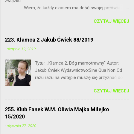
związku.
Wiem, że każdy czasem ma dość swojej połówki - to
normalne. Nie wierzę, że jest idealnie, bo nie ma ideałów.
CZYTAJ WIĘCEJ
Bratnia dusza powinna nas zawsze wspierać.
...
223. Kłamca 2 Jakub Ćwiek 88/2019
-
sierpnia 12, 2019
Tytuł: ,,Kłamca 2. Bóg marnotrawny'' Autor:
Jakub Ćwiek Wydawnictwo:Sine Qua Non Od
razu razu na wstępie muszę się przyznać do
tego, że dość niepewnie podeszłam do
CZYTAJ WIĘCEJ
drugiego tomu z cyklu Kłamca Jakuba Ćwieka.
Dla przypomnienia pierwsza część nie do
końca przypadła mi do gustu. Fantastyka w
255. Klub Fanek W.M. Oliwia Majka Milejko
połączeniu z opowiadaniami - zdecydowanie
15/2020
nie mój klimat. Czy przy okazji tej lektury
-
stycznia 27, 2020
czekała mnie powtórka z rozrywki? A może