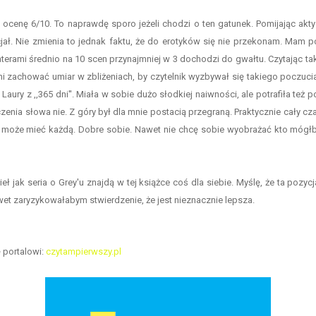
 ocenę 6/10. To naprawdę sporo jeżeli chodzi o ten gatunek. Pomijając ak
ał. Nie zmienia to jednak faktu, że do erotyków się nie przekonam. Mam p
erami średnio na 10 scen przynajmniej w 3 dochodzi do gwałtu. Czytając tak
i zachować umiar w zbliżeniach, by czytelnik wyzbywał się takiego poczuci
aury z ,,365 dni''. Miała w sobie dużo słodkiej naiwności, ale potrafiła też
aczenia słowa nie. Z góry był dla mnie postacią przegraną. Praktycznie cały 
 może mieć każdą. Dobre sobie. Nawet nie chcę sobie wyobrażać kto mógłby
eł jak seria o Grey'u znajdą w tej książce coś dla siebie. Myślę, że ta poz
wet zaryzykowałabym stwierdzenie, że jest nieznacznie lepsza.
 portalowi:
czytampierwszy.pl