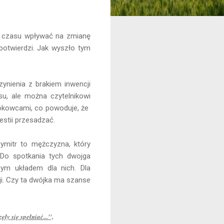
do czasu wpływać na zmianę
potwierdzi. Jak wyszło tym
zynienia z brakiem inwencji
u, ale można czytelnikowi
rokowcami, co powoduje, że
estii przesadzać.
Dymitr to mężczyzna, który
. Do spotkania tych dwojga
ym układem dla nich. Dla
ji. Czy ta dwójka ma szanse
y się spełniać...'',