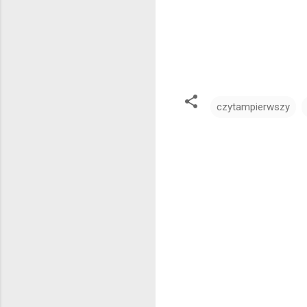
czytampierwszy
K
o
m
e
n
t
a
r
z