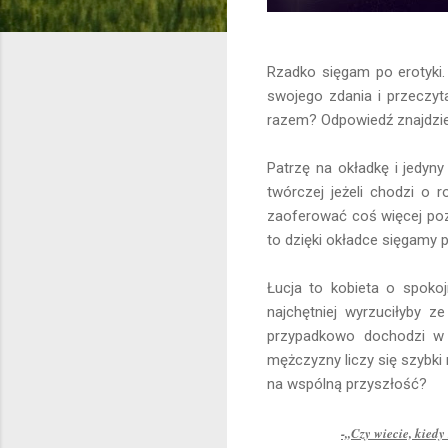
Rzadko sięgam po erotyki.
swojego zdania i przeczyt
razem? Odpowiedź znajdziec
Patrzę na okładkę i jedyny
twórczej jeżeli chodzi o
zaoferować coś więcej poz
to dzięki okładce sięgamy p
Łucja to kobieta o spokoj
najchętniej wyrzuciłyby z
przypadkowo dochodzi w 
mężczyzny liczy się szybki
na wspólną przyszłość?
-,,
Czy wiecie, kiedy