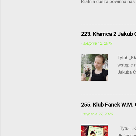
Bratnia dusza 
223. Kłamca 2 Jakub 
-
sierpnia 12, 2019
Tytuł: ,
wstępie 
Jakuba Ć
połączeni
powtórka
bohatere
pomaga w
255. Klub Fanek W.M. 
Umowa wyd
-
stycznia 27, 2020
jednak, 
przetrwać
Tytuł: ,,
dłużej są