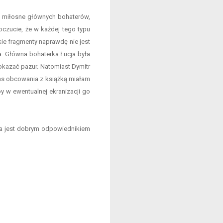
ty miłosne głównych bohaterów,
oczucie, że w każdej tego typu
ie fragmenty naprawdę nie jest
a. Główna bohaterka Łucja była
 pokazać pazur. Natomiast Dymitr
czas obcowania z książką miałam
 w ewentualnej ekranizacji go
ycja jest dobrym odpowiednikiem