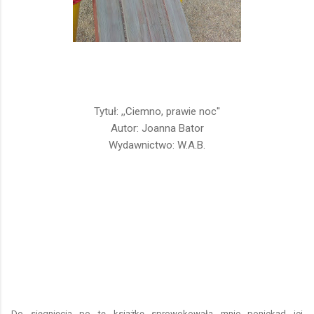
Tytuł: ,,Ciemno, prawie noc''
Autor: Joanna Bator
Wydawnictwo: W.A.B.
Do sięgnięcia po tę książkę sprowokowała mnie poniekąd jej