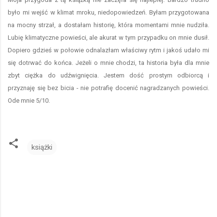
było mi wejść w klimat mroku, niedopowiedzeń. Byłam przygotowana
na mocny strzał, a dostałam historię, która momentami mnie nudziła.
Lubię klimatyczne powieści, ale akurat w tym przypadku on mnie dusił.
Dopiero gdzieś w połowie odnalazłam właściwy rytm i jakoś udało mi
się dotrwać do końca. Jeżeli o mnie chodzi, ta historia była dla mnie
zbyt ciężka do udźwignięcia. Jestem dość prostym odbiorcą i
przyznaję się bez bicia - nie potrafię docenić nagradzanych powieści.
Ode mnie 5/10.
książki
K
o
m
e