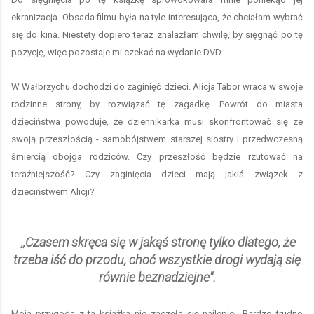
ekranizacja. Obsada filmu była na tyle interesująca, że chciałam wybrać
się do kina. Niestety dopiero teraz znalazłam chwilę, by sięgnąć po tę
pozycję, więc pozostaje mi czekać na wydanie DVD.
W Wałbrzychu dochodzi do zaginięć dzieci. Alicja Tabor wraca w swoje
rodzinne strony, by rozwiązać tę zagadkę. Powrót do miasta
dzieciństwa powoduje, że dziennikarka musi skonfrontować się ze
swoją przeszłością - samobójstwem starszej siostry i przedwczesną
śmiercią obojga rodziców. Czy przeszłość będzie rzutować na
teraźniejszość? Czy zaginięcia dzieci mają jakiś związek z
dzieciństwem Alicji?
,,Czasem skręca się w jakąś stronę tylko dlatego, że
trzeba iść do przodu, choć wszystkie drogi wydają się
równie beznadziejne''.
Moja przygoda z tą książką nie zaczęła się najlepiej. Bardzo trudno