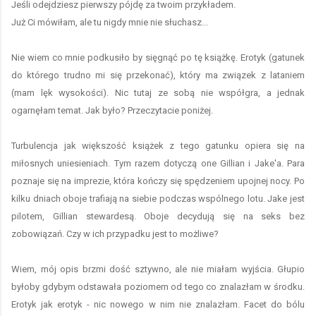
Jeśli odejdziesz pierwszy pójdę za twoim przykładem.
Już Ci mówiłam, ale tu nigdy mnie nie słuchasz...
Nie wiem co mnie podkusiło by sięgnąć po tę książkę. Erotyk (gatunek
do którego trudno mi się przekonać), który ma związek z lataniem
(mam lęk wysokości). Nic tutaj ze sobą nie współgra, a jednak
ogarnęłam temat. Jak było? Przeczytacie poniżej.
Turbulencja jak większość książek z tego gatunku opiera się na
miłosnych uniesieniach. Tym razem dotyczą one Gillian i Jake'a. Para
poznaje się na imprezie, która kończy się spędzeniem upojnej nocy. Po
kilku dniach oboje trafiają na siebie podczas wspólnego lotu. Jake jest
pilotem, Gillian stewardesą. Oboje decydują się na seks bez
zobowiązań. Czy w ich przypadku jest to możliwe?
Wiem, mój opis brzmi dość sztywno, ale nie miałam wyjścia. Głupio
byłoby gdybym odstawała poziomem od tego co znalazłam w środku.
Erotyk jak erotyk - nic nowego w nim nie znalazłam. Facet do bólu