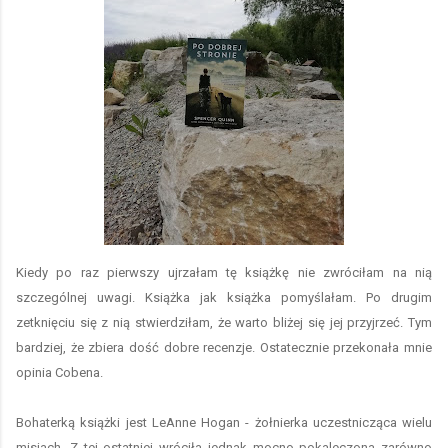
Kiedy po raz pierwszy ujrzałam tę książkę nie zwróciłam na nią
szczególnej uwagi. Książka jak książka pomyślałam. Po drugim
zetknięciu się z nią stwierdziłam, że warto bliżej się jej przyjrzeć. Tym
bardziej, że zbiera dość dobre recenzje. Ostatecznie przekonała mnie
opinia Cobena.
Bohaterką książki jest LeAnne Hogan - żołnierka uczestnicząca wielu
misjach. Z tej ostatniej wróciła jednak mocno pokaleczona zarówno