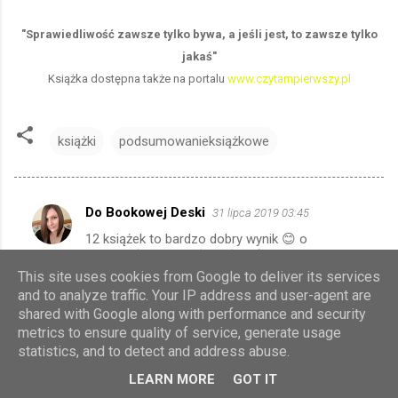
"Sprawiedliwość zawsze tylko bywa, a jeśli jest, to zawsze tylko
jakaś"
Książka dostępna także na portalu
www.czytampierwszy.pl
książki
podsumowanieksiążkowe
Do Bookowej Deski
31 lipca 2019 03:45
K
12 książek to bardzo dobry wynik 😊 o
o
większości z nich słyszałam :) Ja mam w
m
planach czytanie "Siedmiu śmierci..."
This site uses cookies from Google to deliver its services
and to analyze traffic. Your IP address and user-agent are
e
Iwona Nocoń
31 lipca 2019 03:53
shared with Google along with performance and security
n
Dziękuję :)
metrics to ensure quality of service, generate usage
t
statistics, and to detect and address abuse.
a
LEARN MORE
GOT IT
ODPOWIEDZ
r