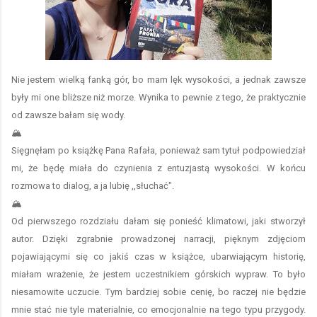
Nie jestem wielką fanką gór, bo mam lęk wysokości, a jednak zawsze
były mi one bliższe niż morze. Wynika to pewnie z tego, że praktycznie
od zawsze bałam się wody.
🏔️
Sięgnęłam po książkę Pana Rafała, ponieważ sam tytuł podpowiedział
mi, że będę miała do czynienia z entuzjastą wysokości. W końcu
rozmowa to dialog, a ja lubię ,,słuchać".
🏔️
Od pierwszego rozdziału dałam się ponieść klimatowi, jaki stworzył
autor. Dzięki zgrabnie prowadzonej narracji, pięknym zdjęciom
pojawiającymi się co jakiś czas w książce, ubarwiającym historię,
miałam wrażenie, że jestem uczestnikiem górskich wypraw. To było
niesamowite uczucie. Tym bardziej sobie cenię, bo raczej nie będzie
mnie stać nie tyle materialnie, co emocjonalnie na tego typu przygody.