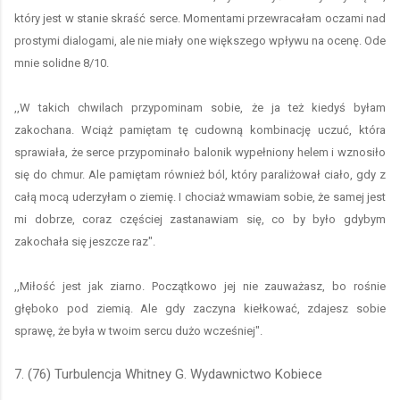
który jest w stanie skraść serce. Momentami przewracałam oczami nad
prostymi dialogami, ale nie miały one większego wpływu na ocenę. Ode
mnie solidne 8/10.
,,W takich chwilach przypominam sobie, że ja też kiedyś byłam
zakochana. Wciąż pamiętam tę cudowną kombinację uczuć, która
sprawiała, że serce przypominało balonik wypełniony helem i wznosiło
się do chmur. Ale pamiętam również ból, który paraliżował ciało, gdy z
całą mocą uderzyłam o ziemię. I chociaż wmawiam sobie, że samej jest
mi dobrze, coraz częściej zastanawiam się, co by było gdybym
zakochała się jeszcze raz".
,,Miłość jest jak ziarno. Początkowo jej nie zauważasz, bo rośnie
głęboko pod ziemią. Ale gdy zaczyna kiełkować, zdajesz sobie
sprawę, że była w twoim sercu dużo wcześniej".
7. (76) Turbulencja Whitney G. Wydawnictwo Kobiece