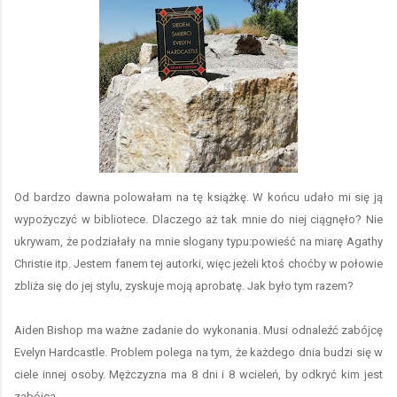
Od bardzo dawna polowałam na tę książkę. W końcu udało mi się ją
wypożyczyć w bibliotece. Dlaczego aż tak mnie do niej ciągnęło? Nie
ukrywam, że podziałały na mnie slogany typu:powieść na miarę Agathy
Christie itp. Jestem fanem tej autorki, więc jeżeli ktoś choćby w połowie
zbliża się do jej stylu, zyskuje moją aprobatę. Jak było tym razem?
Aiden Bishop ma ważne zadanie do wykonania. Musi odnaleźć zabójcę
Evelyn Hardcastle. Problem polega na tym, że każdego dnia budzi się w
ciele innej osoby. Mężczyzna ma 8 dni i 8 wcieleń, by odkryć kim jest
zabójca.