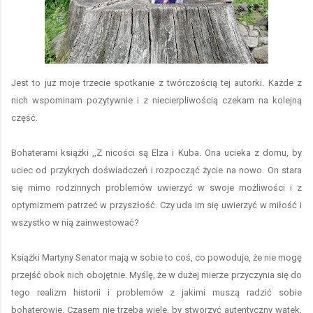
Jest to już moje trzecie spotkanie z twórczością tej autorki. Każde z
nich wspominam pozytywnie i z niecierpliwością czekam na kolejną
część.
Bohaterami książki ,,Z nicości są Elza i Kuba. Ona ucieka z domu, by
uciec od przykrych doświadczeń i rozpocząć życie na nowo. On stara
się mimo rodzinnych problemów uwierzyć w swoje możliwości i z
optymizmem patrzeć w przyszłość. Czy uda im się uwierzyć w miłość i
wszystko w nią zainwestować?
Książki Martyny Senator mają w sobie to coś, co powoduje, że nie mogę
przejść obok nich obojętnie. Myślę, że w dużej mierze przyczynia się do
tego realizm historii i problemów z jakimi muszą radzić sobie
bohaterowie. Czasem nie trzeba wiele, by stworzyć autentyczny wątek,