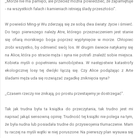
,,Morze nie ma pamięci, ale przecież można powiedzieć, że zapamiętuje
- na wszystkich falach i kamieniach istnieją ślady przeszłości".
W powieści Ming-yi Wu zderzają się ze sobą dwa światy: życie i śmierć.
Do tego pierwszego należy Atre, którego przeznaczeniem jest stanie
się ofiarą morskiego boga poprzez wypłynięcie w morze. Chłopiec
zrobi wszystko, by odmienić swój los. W drugim świecie natykamy się
na Alice, która po stracie męża i syna nie potrafi znaleźć sobie miejsca.
Kobieta myśli o popełnieniu samobójstwa. W następstwie katastrofy
ekologicznej losy tej dwójki łączą się. Czy Alice podążając z Arte
śladami męża uda się rozwiązać zagadkę zniknięcia syna?
,,Czasem rzeczy nie znikają, po prostu przestajemy je dostrzegać".
Tak jak trudna była ta książka do przeczytania, tak trudno jest mi
napisać jakąś sensowną opinię. Trudność tej książki nie polega na tym,
że była nudna lub posiadała trudne do przyswojenia tłumaczenie. Mam
tu raczej na myśli wątki w niej poruszone. Na pierwszy plan wysuwa się