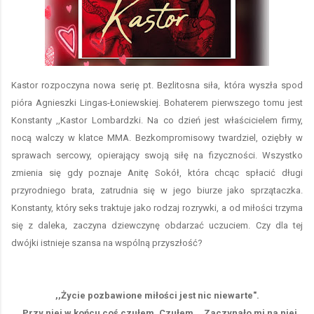
Kastor rozpoczyna nowa serię pt. Bezlitosna siła, która wyszła spod
pióra Agnieszki Lingas-Łoniewskiej. Bohaterem pierwszego tomu jest
Konstanty ,,Kastor Lombardzki. Na co dzień jest właścicielem firmy,
nocą walczy w klatce MMA. Bezkompromisowy twardziel, oziębły w
sprawach sercowy, opierający swoją siłę na fizyczności. Wszystko
zmienia się gdy poznaje Anitę Sokół, która chcąc spłacić długi
przyrodniego brata, zatrudnia się w jego biurze jako sprzątaczka.
Konstanty, który seks traktuje jako rodzaj rozrywki, a od miłości trzyma
się z daleka, zaczyna dziewczynę obdarzać uczuciem. Czy dla tej
dwójki istnieje szansa na wspólną przyszłość?
,,Życie pozbawione miłości jest nic niewarte".
,,Przy niej w końcu coś czułem. Czułem... Zaczynało mi na niej