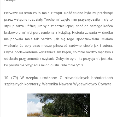
Pierwsze 50 stron zbiło mnie z tropu. Dość trudno było mi przebrnąć
przez wstępne rozdziały. Trochę mi zajęło nim przyzwyczaiłam się to
stylu pisarza. Później już było znacznie lepiej, choć do samego końca
brakowało mi nici porozumienia z książką. Historia zawarta w środku
nie porwała mnie tak bardzo, jak się tego spodziewałam. Miałam
wrażenie, że cały czas muszę pilnować zarówno siebie jak i autora.
Chyba podświadomie wyczekiwałam błędu, co mnie bardzo męczyło i
odebrało przyjemność z czytania. Żeby nie było - ta pozycja nie jest zła.
Po prostu nie przypadła mi do gustu. Ode mnie 6/10.
10. (79) W czepku urodzone. O niewidzialnych bohaterkach
szpitalnych korytarzy. Weronika Nawara Wydawnictwo Otwarte