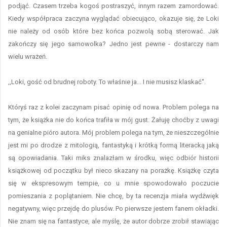
podjąć. Czasem trzeba kogoś postraszyć, innym razem zamordować.
Kiedy współpraca zaczyna wyglądać obiecująco, okazuje się, że Loki
nie należy od osób które bez końca pozwolą sobą sterować. Jak
zakończy się jego samowolka? Jedno jest pewne - dostarczy nam
wielu wrażeń.
,,Loki, gość od brudnej roboty. To właśnie ja... I nie musisz klaskać''.
Któryś raz z kolei zaczynam pisać opinię od nowa. Problem polega na
tym, że książka nie do końca trafiła w mój gust. Żałuję choćby z uwagi
na genialne pióro autora. Mój problem polega na tym, że nieszczególnie
jest mi po drodze z mitologią, fantastyką i krótką formą literacką jaką
są opowiadania. Taki miks znalazłam w środku, więc odbiór historii
książkowej od początku był nieco skazany na porażkę. Książkę czyta
się w ekspresowym tempie, co u mnie spowodowało poczucie
pomieszania z poplątaniem. Nie chcę, by ta recenzja miała wydźwięk
negatywny, więc przejdę do plusów. Po pierwsze jestem fanem okładki.
Nie znam się na fantastyce, ale myślę, że autor dobrze zrobił stawiając