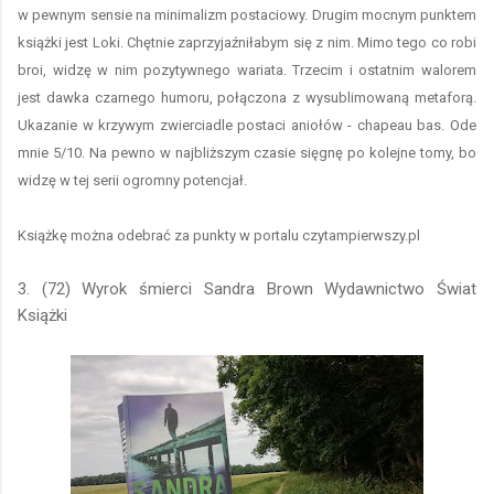
w pewnym sensie na minimalizm postaciowy. Drugim mocnym punktem
książki jest Loki. Chętnie zaprzyjaźniłabym się z nim. Mimo tego co robi
broi, widzę w nim pozytywnego wariata. Trzecim i ostatnim walorem
jest dawka czarnego humoru, połączona z wysublimowaną metaforą.
Ukazanie w krzywym zwierciadle postaci aniołów - chapeau bas. Ode
mnie 5/10. Na pewno w najbliższym czasie sięgnę po kolejne tomy, bo
widzę w tej serii ogromny potencjał.
Książkę można odebrać za punkty w portalu czytampierwszy.pl
3. (72) Wyrok śmierci Sandra Brown Wydawnictwo Świat
Książki