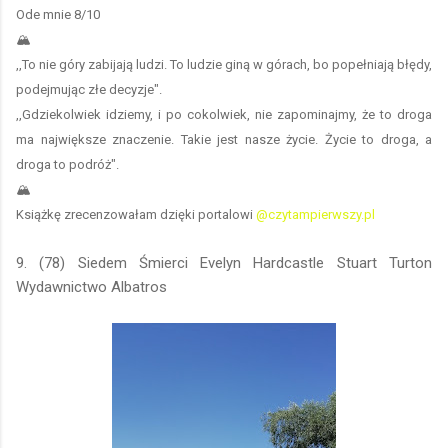
Ode mnie 8/10
🏔️
,,To nie góry zabijają ludzi. To ludzie giną w górach, bo popełniają błędy,
podejmując złe decyzje".
,,Gdziekolwiek idziemy, i po cokolwiek, nie zapominajmy, że to droga
ma największe znaczenie. Takie jest nasze życie. Życie to droga, a
droga to podróż".
🏔️
Książkę zrecenzowałam dzięki portalowi
@czytampierwszy.pl
9. (78) Siedem Śmierci Evelyn Hardcastle Stuart Turton
Wydawnictwo Albatros