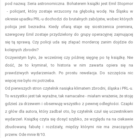
pod nazwą: Seria astronomiczna. Bohaterem książki jest Emil Stopmor
- policjant, który zostaje wrzucony na głęboką wodę. Na Śląsku w
okresie upadku PRL-u dochodzi do brutalnych zabójstw, wobec których
policja jest bezradna. Kiedy ofiarą staje się siostrzenica premiera,
szeregowy Emil zostaje przydzielony do grupy operacyjnej zajmującej
się tą sprawą. Czy policji uda się złapać mordercę zanim dojdzie do
kolejnych zbrodni?
Oczywistym było, że wcześniej czy później sięgnę po tę książkę. Nie
dość, że to kryminał, to historia w nim zawarta opiera się na
prawdziwych wydarzeniach. Po prostu rewelacja. Do szczęścia nic
więcej nie było mi potrzeba.
Od pierwszych stron czytelnik nasiąka klimatem zbrodni, śląska i PRL-u.
To wszystko jest tak wyraźne, tak namacalne - miałam wrażenie, że stoję
gdzieś za drzewem i obserwuję wszystko z pewnej odległości. Czapki
z głów dla autora, który zadbał oto, by czytelnik czuł się uczestnikiem
wydarzeń. Książkę czyta się dosyć szybko, ze względu na na ciekawie
zbudowaną fabułę i rozdziały, między którymi nie ma znaczących
przerw. Ode mnie 8/10.