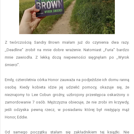
Z twórczością Sandry Brown miałam już do czynienia dwa razy.
,,Deadline" zrobił na mnie dobre wrażenie. Natomiast ,,Furia" bardzo
mnie zawiodła. Z lekką dozą niepewności sięgnęłam po ,,Wyrok
śmierci".
Emily, czteroletnia córka Honor zauważa na podjeździe ich domu ranną
osobę. Kiedy kobieta idzie jej udzielić pomocy, okazuje się, że
nieznajomy to Lee Cobun groźny, uzbrojony przestępca oskarżony o
zamordowanie 7 osób. Mężczyzna obiecuje, że nie zrobi im krzywdy,
jeśli odzyska pewną rzecz, w posiadaniu której był nieżyjący mąż
Honor, Eddie.
Od samego początku stałam się zakładnikiem tej książki. Nie