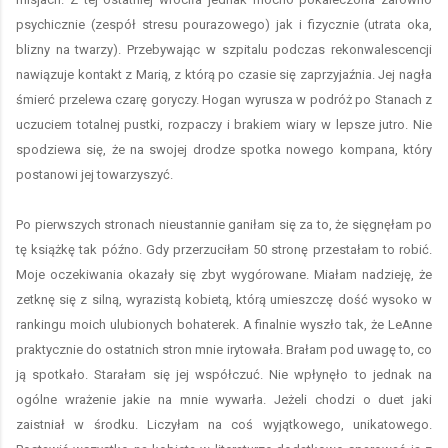
psychicznie (zespół stresu pourazowego) jak i fizycznie (utrata oka,
blizny na twarzy). Przebywając w szpitalu podczas rekonwalescencji
nawiązuje kontakt z Marią, z którą po czasie się zaprzyjaźnia. Jej nagła
śmierć przelewa czarę goryczy. Hogan wyrusza w podróż po Stanach z
uczuciem totalnej pustki, rozpaczy i brakiem wiary w lepsze jutro. Nie
spodziewa się, że na swojej drodze spotka nowego kompana, który
postanowi jej towarzyszyć.
Po pierwszych stronach nieustannie ganiłam się za to, że sięgnęłam po
tę książkę tak późno. Gdy przerzuciłam 50 stronę przestałam to robić.
Moje oczekiwania okazały się zbyt wygórowane. Miałam nadzieję, że
zetknę się z silną, wyrazistą kobietą, którą umieszczę dość wysoko w
rankingu moich ulubionych bohaterek. A finalnie wyszło tak, że LeAnne
praktycznie do ostatnich stron mnie irytowała. Brałam pod uwagę to, co
ją spotkało. Starałam się jej współczuć. Nie wpłynęło to jednak na
ogólne wrażenie jakie na mnie wywarła. Jeżeli chodzi o duet jaki
zaistniał w środku. Liczyłam na coś wyjątkowego, unikatowego.