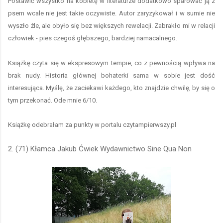
Postawić wszystko na kobietę w literaturze dodatkowo sparować ją z
psem wcale nie jest takie oczywiste. Autor zaryzykował i w sumie nie
wyszło źle, ale obyło się bez większych rewelacji. Zabrakło mi w relacji
człowiek - pies czegoś głębszego, bardziej namacalnego.
Książkę czyta się w ekspresowym tempie, co z pewnością wpływa na
brak nudy. Historia głównej bohaterki sama w sobie jest dość
interesująca. Myślę, że zaciekawi każdego, kto znajdzie chwilę, by się o
tym przekonać. Ode mnie 6/10.
Książkę odebrałam za punkty w portalu czytampierwszy.pl
2. (71) Kłamca Jakub Ćwiek Wydawnictwo Sine Qua Non