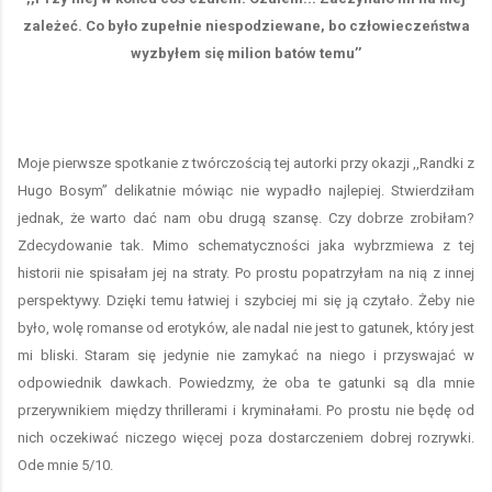
zależeć. Co było zupełnie niespodziewane, bo człowieczeństwa
wyzbyłem się milion batów temu’’
Moje pierwsze spotkanie z twórczością tej autorki przy okazji ,,Randki z
Hugo Bosym’’ delikatnie mówiąc nie wypadło najlepiej. Stwierdziłam
jednak, że warto dać nam obu drugą szansę. Czy dobrze zrobiłam?
Zdecydowanie tak. Mimo schematyczności jaka wybrzmiewa z tej
historii nie spisałam jej na straty. Po prostu popatrzyłam na nią z innej
perspektywy. Dzięki temu łatwiej i szybciej mi się ją czytało. Żeby nie
było, wolę romanse od erotyków, ale nadal nie jest to gatunek, który jest
mi bliski. Staram się jedynie nie zamykać na niego i przyswajać w
odpowiednik dawkach. Powiedzmy, że oba te gatunki są dla mnie
przerywnikiem między thrillerami i kryminałami. Po prostu nie będę od
nich oczekiwać niczego więcej poza dostarczeniem dobrej rozrywki.
Ode mnie 5/10.