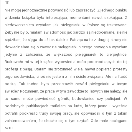
👩‍⚕️
Nie mogę jednoznacznie potwierdzić lub zaprzeczyć. Z jednego punktu
widzenia książka była interesująca, momentami nawet szokująca. Z
niedowierzaniem czytałam jak pielęgniarki w Polsce są traktowane.
Żeby nie było, miałam świadomość jak bardzo są niedoceniane, ale nie
sądziłam, że sięga do aż tak daleko. Patrząc na to z drugiej strony nie
dowiedziałam się o zawodzie pielęgniarki niczego nowego a wyszłam
jedynie z założenia, że większość pielęgniarek to cierpiętnice.
Brakowało mi w tej książce wypowiedzi osób podchodzących do tej
profesji z pasją. Staram się zrozumieć wiele, nawet popierać protesty
tego środowiska, choć nie jestem z nim ściśle związana. Ale na litość
boską. Tak trudno było przedstawić zawód pielęgniarki w innym
świetle? Rozumiem, że praca w tym zawodzie to łatwych nie należy, ale
to samo może powiedzieć górnik, budowlaniec czy policjant. W
podobnych publikacjach trafiałam na ludzi, którzy jasno i wyraźnie
potrafili podkreślić trudy swojej pracy, ale opowiadali o tym z takim
zainteresowaniem, że chciało się o tym czytać. Ode mnie naciągane
5/10.