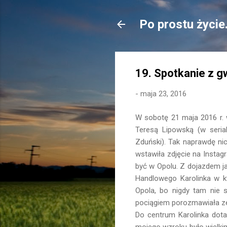
Po prostu życie
19. Spotkanie z g
-
maja 23, 2016
W sobotę 21 maja 2016 r. w
Teresą Lipowską (w seria
Zduński). Tak naprawdę ni
wstawiła zdjęcie na Instag
być w Opolu. Z dojazdem j
Handlowego Karolinka w kt
Opola, bo nigdy tam nie s
pociągiem porozmawiała ze
Do centrum Karolinka dot
mojego wzroku było wielkim