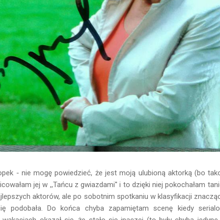
opek - nie mogę powiedzieć, że jest moją ulubioną aktorką (bo tak
icowałam jej w ,,Tańcu z gwiazdami'' i to dzięki niej pokochałam ta
jlepszych aktorów, ale po sobotnim spotkaniu w klasyfikacji znaczą
się podobała. Do końca chyba zapamiętam scenę kiedy serialo