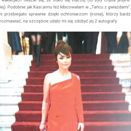
wakacjach okazał się, że stało się inaczej (to były chyba jedyne 
iej). Podobnie jak Kasi jemu też kibicowałam w ,,Tańcu z gwiazdami''.
 przebiegało sprawnie dzięki ochroniarzom (ironia), którzy bardz
orozmawiać, na szczęście udało mi się zdobyć jej 2 autografy: