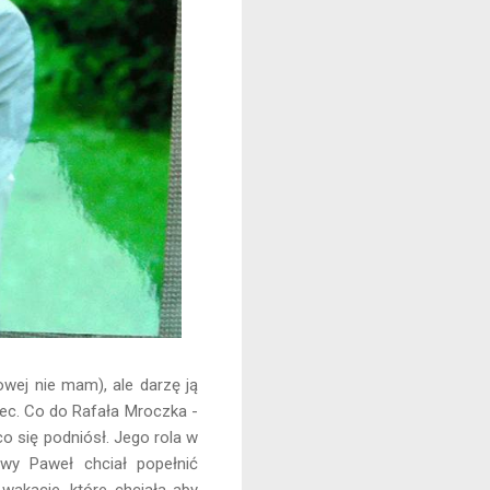
owej nie mam), ale darzę ją
niec. Co do Rafała Mroczka -
co się podniósł. Jego rola w
wy Paweł chciał popełnić