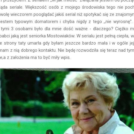
ląda seriale. Większość osób z mojego środowiska tego nie poc
 wolę wieczorem pooglądać jakiś serial niż spotykać się ze znajomym
Jestem typowym domatorem i chyba nigdy z tego ,,nie wyrosnę''.
 tymi 3 osobami było dla mnie dość ważne - dlaczego? Ciężko mi
bci jaką jest seniorka Mostowiaków. W serialu jest pełną ciepła, w
ze strony taty umarła gdy byłam jeszcze bardzo mała i w ogóle je
mam z nią dobrego kontaktu. Nie będę rozwodziła się teraz nad tym
ne,a z założenia ma to być miły wpis.