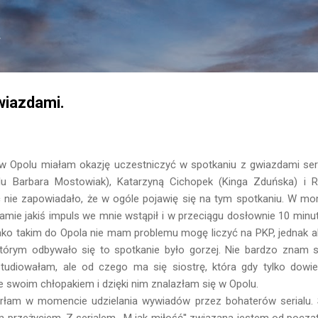
Przejdź do głównej zawartości
.
wiazdami.
 Opolu miałam okazję uczestniczyć w spotkaniu z gwiazdami serial
lu Barbara Mostowiak), Katarzyną Cichopek (Kinga Zduńska) i
c nie zapowiadało, że w ogóle pojawię się na tym spotkaniu. W m
ramie jakiś impuls we mnie wstąpił i w przeciągu dosłownie 10 minu
ako takim do Opola nie mam problemu mogę liczyć na PKP, jednak 
órym odbywało się to spotkanie było gorzej. Nie bardzo znam si
tudiowałam, ale od czego ma się siostrę, która gdy tylko dowie
 swoim chłopakiem i dzięki nim znalazłam się w Opolu.
arłam w momencie udzielania wywiadów przez bohaterów serialu. 
 przeżyciem. Z serialem ,,M jak miłość'' związana jestem od począ