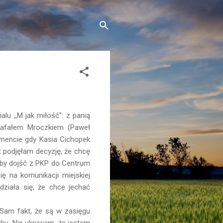
u ,,M jak miłość'': z panią
 Rafałem Mroczkiem (Paweł
omencie gdy Kasia Cichopek
t podjęłam decyzję, że chcę
aby dojść z PKP do Centrum
ę na komunikacji miejskiej
działa się, że chce jechać
Sam fakt, że są w zasięgu
tku. Nie ukrywam, że jestem