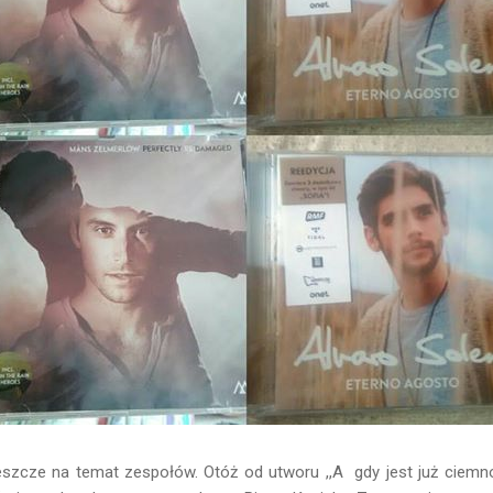
szcze na temat zespołów. Otóż od utworu ,,A gdy jest już ciemno