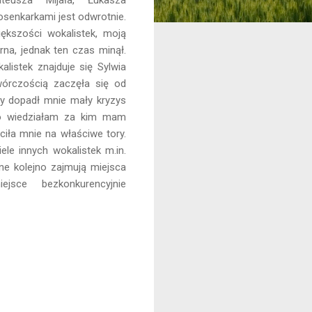
osenkarkami jest odwrotnie.
ększości wokalistek, moją
rna, jednak ten czas minął.
alistek znajduje się Sylwia
wórczością zaczęła się od
edy dopadł mnie mały kryzys
zo wiedziałam za kim mam
iła mnie na właściwe tory.
le innych wokalistek m.in.
one kolejno zajmują miejsca
sce bezkonkurencyjnie