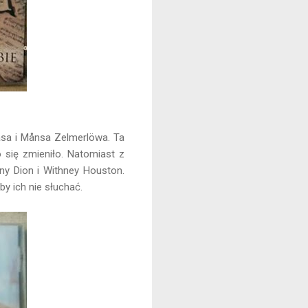
iasa i Månsa Zelmerlöwa. Ta
ło się zmieniło. Natomiast z
ny Dion i Withney Houston.
y ich nie słuchać.