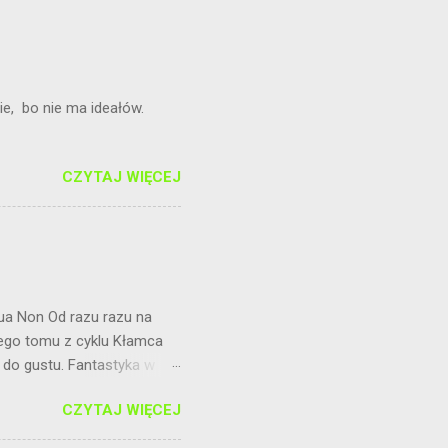
cia w związku.
e, bo nie ma ideałów.
CZYTAJ WIĘCEJ
Qua Non Od razu razu na
iego tomu z cyklu Kłamca
 do gustu. Fantastyka w
j lektury czekała mnie
CZYTAJ WIĘCEJ
ając poniżej. Głównym
nkach z aniołami nadal im