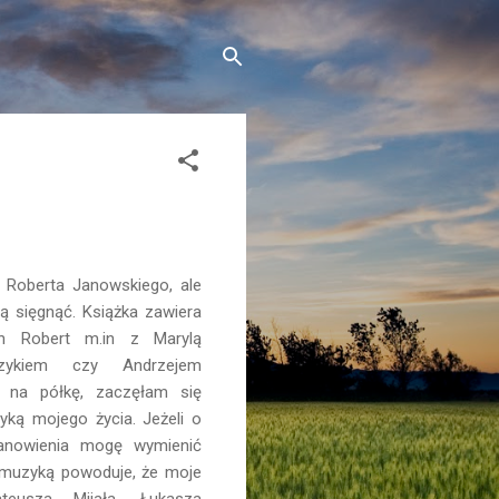
 Roberta Janowskiego, ale
ą sięgnąć. Książka zawiera
an Robert m.in z Marylą
czykiem czy Andrzejem
i na półkę, zaczęłam się
yką mojego życia. Jeżeli o
tanowienia mogę wymienić
 muzyką powoduje, że moje
teusza Mijała, Łukasza