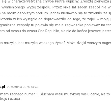
 się w charakterystyczną chrypę Piotra Kupichy. Zresztą pierwsza
ta wymienionego wyżej zespołu. Przez kilka lat żaden zespół nie 
ę na moim osobistym podium, jednak niedawno się to zmieniło za s
zenia w ich występie co doprowadziło do tego, że zajęli w mojej pr
zagraniczne zespoły tu pojawia się mała zagwozdka ponieważ na t
am od czasu do czasu One Republic, ale nie do końca jeszcze jeste
ka muzyka jest muzyką waszego życia? Może dzięki waszym suge
.pl
22 sierpnia 2016 13:13
 mam żadnego numer 1. Słucham wielu muzyków, wielu cenie, ale to
roju i czasu.