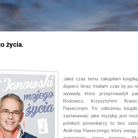
Przejdź do głównej zawartości
.
o życia.
Jakiś czas temu zakupiłam książkę
dopiero teraz miałam czas by po ni
wywiady, które przeprowadził p
Rodowicz, Krzysztofem Kraw
Piasecznym. Po odłożeniu książk
zastanawiać jaka muzyka, jest muz
polskich piosenkarzy to bez zas
Andrzeja Piasecznego, który swoją
zamrożone serce topnieje, Ma