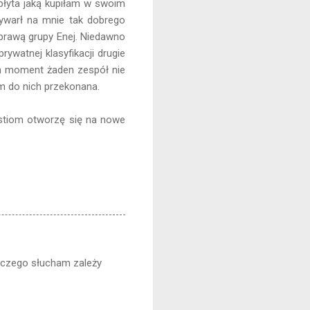
 płyta jaką kupiłam w swoim
wywarł na mnie tak dobrego
prawą grupy Enej. Niedawno
ywatnej klasyfikacji drugie
en moment żaden zespół nie
m do nich przekonana.
stiom otworzę się na nowe
 czego słucham zależy