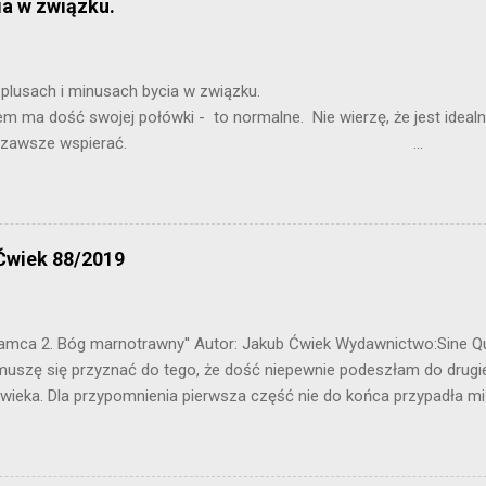
ia w związku.
 będę pisała o plusach i minusach by
dość swojej połówki - to normalne. Nie wierzę, że jest idealni
powinna nas zawsze wspierać. ...
Ćwiek 88/2019
,Kłamca 2. Bóg marnotrawny'' Autor: Jakub Ćwiek Wydawnictwo:Sine 
muszę się przyznać do tego, że dość niepewnie podeszłam do drug
wieka. Dla przypomnienia pierwsza część nie do końca przypadła mi
u z opowiadaniami - zdecydowanie nie mój klimat. Czy przy okazji te
 z rozrywki? A może było wręcz odwrotnie? Przekonacie się zagląd
m zbioru opowiadań jest po raz kolejny Loki. Żyjąc w dobrych stosu