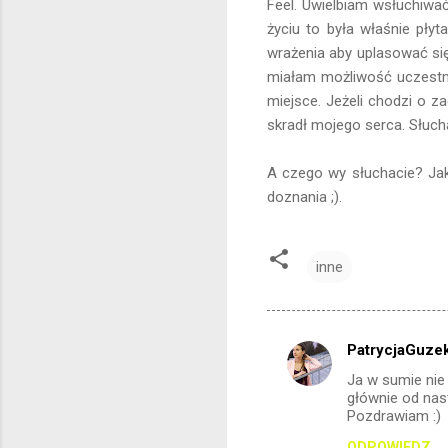
Feel. Uwielbiam wsłuchiwać
życiu to była właśnie pły
wrażenia aby uplasować si
miałam możliwość uczestnic
miejsce. Jeżeli chodzi o 
skradł mojego serca. Słuch
A czego wy słuchacie? Ja
doznania ;).
inne
PatrycjaGuzek
K
Ja w sumie nie
o
głównie od nast
m
Pozdrawiam :)
e
ODPOWIEDZ