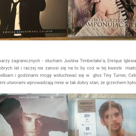
karzy zagranicznych - słucham Justina Timberlake'a, Enrique Igles
dobrych lat i raczej nie zanosi się na to by coś w tej kwestii mia
ielbiam i godzinami mogę wsłuchiwać się w głos Tiny Turner, Celi
mi utworami wprowadzają mnie w tak dobry stan, że grzechem byłob