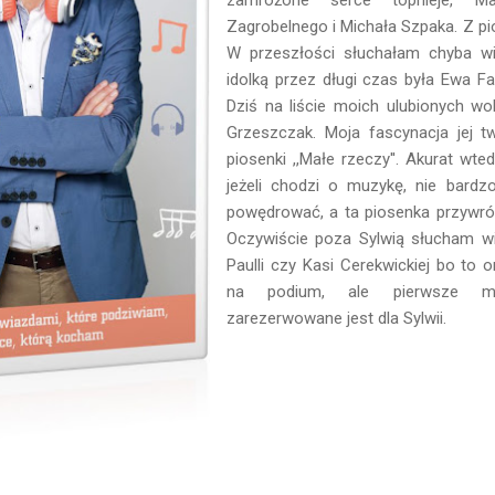
Zagrobelnego i Michała Szpaka. Z pi
W przeszłości słuchałam chyba wi
idolką przez długi czas była Ewa Fa
Dziś na liście moich ulubionych wok
Grzeszczak. Moja fascynacja jej t
piosenki ,,Małe rzeczy''. Akurat wt
jeżeli chodzi o muzykę, nie bard
powędrować, a ta piosenka przywróc
Oczywiście poza Sylwią słucham wie
Paulli czy Kasi Cerekwickiej bo to 
na podium, ale pierwsze miej
zarezerwowane jest dla Sylwii.