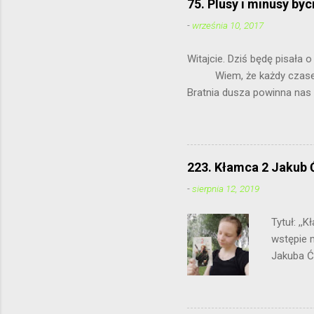
i
75. Plusy i minusy byc
j
k
-
września 10, 2017
o
m
Witajcie. Dziś
e
Wiem, że każdy czasem ma 
n
t
Bratnia dusza 
a
r
z
223. Kłamca 2 Jakub 
-
sierpnia 12, 2019
Tytuł: ,
wstępie 
Jakuba Ć
połączeni
powtórka
bohatere