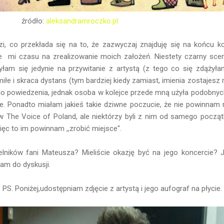
źródło:
aleksandramroczko.pl
, co przekłada się na to, że zazwyczaj znajduję się na końcu ko
ie mi czasu na zrealizowanie moich założeń. Niestety czarny scena
yłam się jedynie na przywitanie z artystą (z tego co się zdążyłam
miłe i skraca dystans (tym bardziej kiedy zamiast, imienia zostaje
o powiedzenia, jednak osoba w kolejce przede mną użyła podobnych 
e. Ponadto miałam jakieś takie dziwne poczucie, że nie powinnam 
he Voice of Poland, ale niektórzy byli z nim od samego początk
ęc to im powinnam ,,zrobić miejsce''.
ników fani Mateusza? Mieliście okazję być na jego koncercie? 
am do dyskusji.
PS. Poniżej,udostępniam zdjęcie z artystą i jego aufograf na płycie.