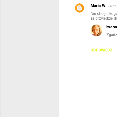
Maria W.
30 pa
K
Nie chcę nikogo
o
że przyjedzie 
m
Iwon
e
Zgadza
n
t
ODPOWIEDZ
a
r
z
e