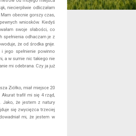
e metrów od mojego miejsca
, niecierpliwie odliczałam
ć. Mam obecnie gorszy czas,
 pewnych wniosków. Kiedyś
nywałam swoje słabości, co
ch spełnienia odhaczam je z
woduje, że od środka gnije.
 jego spełnienie powinno
, a w sumie nic takiego nie
nie mi odebrana. Czy ja już
sza Ziółko, miał miejsce 20
kurat trafił mi się 4 rząd,
. Jako, że jestem z natury
duje się zwycięzca trzeciej
udowadniał mi, że jestem w