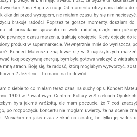
y dużym przeżyciem, a mając świadomość, że będzie on kilkanaści
chwyciłam Pana Boga za nogi. Od momentu otrzymania biletu do rąk
ak kilka dni przed występem, nie miałam czasu, by się nim nacieszy
yciu brakuje radości. Poprzez te gorsze momenty, doszłam do
mo ich posiadanie sprawiało mi wiele radości, dzięki nim poko
. Od pewnego czasu marzenia, traktuję obojętnie. Kiedy dojdzie do i
kupiony produkt w supermarkecie. Wewnętrznie mnie do wyniszcza, po
m? Koncert Mateusza znajdował się w 3 najskrytszych marzeń i
wać taką pozytywną energią, bym była gotowa walczyć z wiatrakami
je mną strach. Boję się, że radość, którą mogłabym wytworzyć, zosta
órzem? Jeżeli nie - to macie na to dowód.
łam z siebie to co miałam teraz czas, na suchy opis. Koncert Mateu
zinie 19:00 w Powiatowym Centrum Kultury w Strzelcach Opolskich. A
żebym była jakimś wróżbitą, ale mam poczucie, że 7 coś znaczy)
go, po rozpoczęciu koncertu nie mogłam uwierzy, że na scenie znaj
d. Musiałam co jakiś czas zerkać na siostrę, bo tylko jej widok 