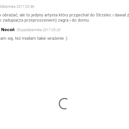
ździernika 2017 02:46
 obrażać, ale to jedyny artysta który przyjechał do Strzelec i dawał z
do zadupia(za przeproszeniem) zagra i do domu.
a Nocoń
30 października 2017 05:20
m się, też miałam takie wrażenie :)