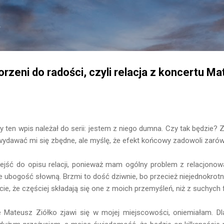
Przejdź do głównej zawartości
.
rzeni do radości, czyli relacja z koncertu M
y ten wpis należał do serii: jestem z niego dumna. Czy tak będzie? 
 wydawać mi się zbędne, ale myślę, że efekt końcowy zadowoli zaró
zejść do opisu relacji, ponieważ mam ogólny problem z relacjono
ie ubogość słowną. Brzmi to dość dziwnie, bo przecież niejednokrotn
ie, że częściej składają się one z moich przemyśleń, niż z suchych 
e Mateusz Ziółko zjawi się w mojej miejscowości, oniemiałam. Dl