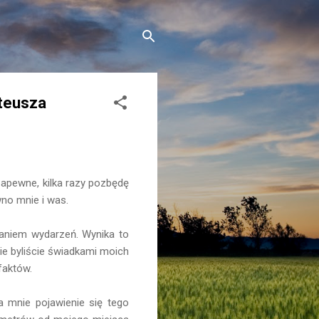
ateusza
Zapewne, kilka razy pozbędę
wno mnie i was.
waniem wydarzeń. Wynika to
ie byliście świadkami moich
faktów.
a mnie pojawienie się tego