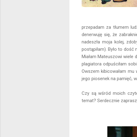
przepadam za tłumem ludzi
denerwuję się, że zabrakn
nadeszła moja kolej, zdob
postąpiłam). Było to dość 
Miałam Mateuszowi wiele d
plagiatora odpuściłam sobi
Owszem kibicowałam mu w T
jego piosenek na pamięć, wi
Czy są wśród moich czytel
temat? Serdecznie zaprasz