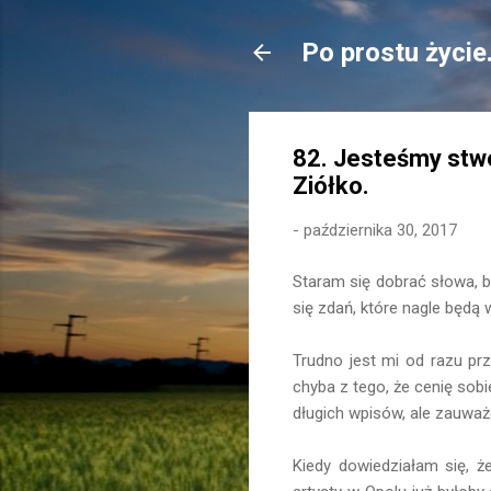
Po prostu życie
82. Jesteśmy stwo
Ziółko.
-
października 30, 2017
Staram się dobrać słowa, b
się zdań, które nagle będą
Trudno jest mi od razu pr
chyba z tego, że cenię sob
długich wpisów, ale zauważc
Kiedy dowiedziałam się, ż