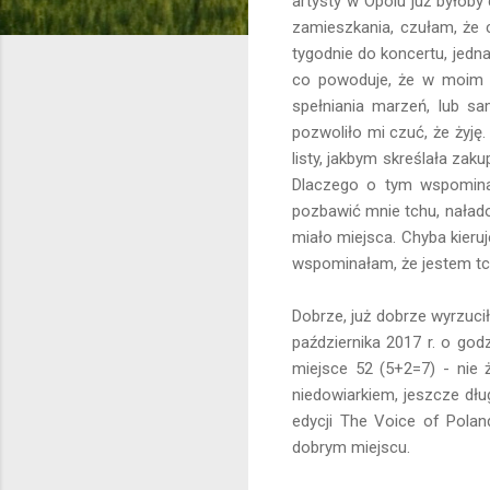
artysty w Opolu już byłob
zamieszkania, czułam, że 
tygodnie do koncertu, jedn
co powoduje, że w moim ż
spełniania marzeń, lub sa
pozwoliło mi czuć, że żyję
listy, jakbym skreślała za
Dlaczego o tym wspomina
pozbawić mnie tchu, nałado
miało miejsca. Chyba kieru
wspominałam, że jestem tch
Dobrze, już dobrze wyrzuci
października 2017 r. o god
miejsce 52 (5+2=7) - nie 
niedowiarkiem, jeszcze dłu
edycji The Voice of Polan
dobrym miejscu.