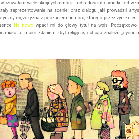
odczuwałam wiele skrajnych emocji - od radości do smutku, od wzrus
ały zaprezentowanie na scenie, oraz dialogu jaki prowadził artys
tyczny mężczyzna z poczuciem humoru, którego przez życie niesie 
iosence
Na nowo
wpadł mi do głowy tytuł na wpis. Początkowo 
brzmiało to moim zdaniem zbyt religijnie, i chcąc znaleźć ,,synon