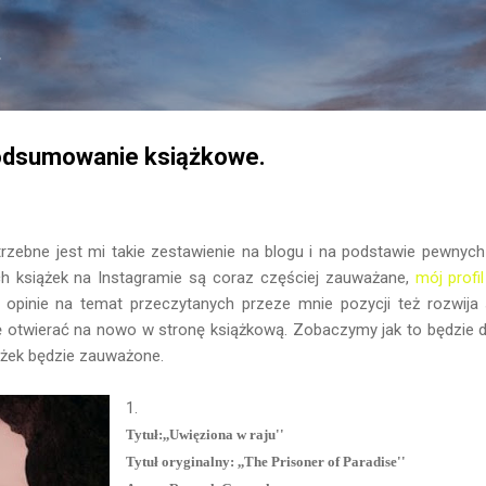
Przejdź do głównej zawartości
.
odsumowanie książkowe.
rzebne jest mi takie zestawienie na blogu i na podstawie pewnych
h książek na Instagramie są coraz częściej zauważane,
mój profil
ie opinie na temat przeczytanych przeze mnie pozycji też rozwija
 otwierać na nowo w stronę książkową. Zobaczymy jak to będzie da
iążek będzie zauważone.
1.
Tytuł:,,Uwięziona w raju''
Tytuł oryginalny: ,,The Prisoner of Paradise''