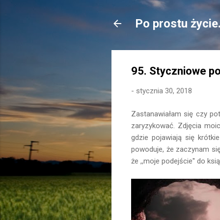
Po prostu życie
95. Styczniowe p
-
stycznia 30, 2018
Zastanawiałam się czy pot
zaryzykować. Zdjęcia moic
gdzie pojawiają się krótk
powoduje, że zaczynam się
że ,,moje podejście'' do ks