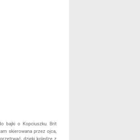
o bajki o Kopciuszku. Brit
 tam skierowana przez ojca,
 przetrwać, dzięki koledze z