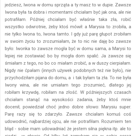
jedziesz, Iwona w domu sprząta a ty masz to w dupie. Zawsze
Iwona była ta dobra i momentami chciałam być jak ona, ale nie
potrafiłam. Później chciałam być właśnie taka zła, robić
wszystko odwrotnie, żeby ktoś mówił: a Marysia to zrobiła, a
nie tylko Iwona to, Iwona tamto. I gdy już parę głupot zrobiłam
w swoim życiu to zrozumiałam, że to nic nie daję bo zawsze
było: Iwonka to zawsze mogła być w domu sama, a Marysi to
lepiej nie zostawiać bo by mogła dom spalić. Ja zawsze się
śmiałam z tego, no bo co miałam zrobić, a w duszy cierpiałam.
Nigdy nie ćpałam (innych używek podobnych też nie było), nie
przychodziłam pijana do domu, a i tak byłam ta zła. To nie była
Iwony wina, ale nie umiałam tego zrozumieć, dlatego jej
robiłam krzywdę, robiłam na złość. W późniejszych czasach
chciałam stanąć na wysokości zadania, żeby ktoś mnie
docenił, powiedział choć jedno dobre słowo: Marysiu super.
Parę razy się to zdarzyło. Zawsze chciałam komuś coś
udowodnić, najbardziej ojcu, ale nie potrafiłam. Rozumiem ten
błąd - sobie mam udowadniać że jestem silna piękna itp. ale to
siedzi w głowie. Od kilku lat zamykam się w sobie coraz