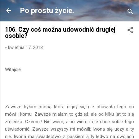
Przejdź do głównej zawartości
Po prostu życie.
106. Czy coś można udowodnić drugiej
osobie?
-
kwietnia 17, 2018
Witajcie.
Zawsze byłam osobą która nigdy się nie obawiała tego co
mówi i komu. Zawsze miałam to gdzieś, ale od kilku lat to się
zmieniło. Czemu? Nie wiem, albo wiem i nie chce sobie tego
uświadomić. Zawsze wszyscy mi mówili: Iwona się uczy a ty
nie, Iwona ma świadectwo z paskiem a ty ledwo na dwójach