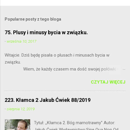
Popularne posty z tego bloga
75. Plusy i minusy bycia w związku.
-
września 10, 2017
Witajcie. Dziś będę pisała o plusach i minusach bycia w
związku.
Wiem, że każdy czasem ma dość swojej połówki - to
normalne. Nie wierzę, że jest idealnie, bo nie ma ideałów.
CZYTAJ WIĘCEJ
Bratnia dusza powinna nas zawsze wspierać.
...
223. Kłamca 2 Jakub Ćwiek 88/2019
-
sierpnia 12, 2019
Tytuł: ,,Kłamca 2. Bóg marnotrawny'' Autor:
Jakub Ćwiek Wydawnictwo:Sine Qua Non Od