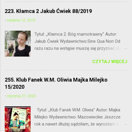
...
223. Kłamca 2 Jakub Ćwiek 88/2019
-
sierpnia 12, 2019
Tytuł: ,,Kłamca 2. Bóg marnotrawny'' Autor:
Jakub Ćwiek Wydawnictwo:Sine Qua Non Od
razu razu na wstępie muszę się przyznać do
tego, że dość niepewnie podeszłam do
CZYTAJ WIĘCEJ
drugiego tomu z cyklu Kłamca Jakuba Ćwieka.
Dla przypomnienia pierwsza część nie do
końca przypadła mi do gustu. Fantastyka w
255. Klub Fanek W.M. Oliwia Majka Milejko
połączeniu z opowiadaniami - zdecydowanie
15/2020
nie mój klimat. Czy przy okazji tej lektury
-
stycznia 27, 2020
czekała mnie powtórka z rozrywki? A może
było wręcz odwrotnie? Przekonacie się
Tytuł: ,,Klub Fanek W.M. Oliwia'' Autor: Majka
zaglądając poniżej. Głównym bohaterem zbioru
Milejko Wydawnictwo: Mazowieckie Jeszcze
opowiadań jest po raz kolejny Loki. Żyjąc w
rok a nawet dłużej sądziłam, że wyrosłam z
dobrych stosunkach z aniołami nadal im
młodzieżówek. Unikałam ich jak ognia