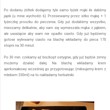
Po dodaniu żółtek dodajemy tyle samo łyżek mąki ile daliśmy
jajek (u mnie wychodzi 6). Przesiewamy przez sitko mąkę + 1
łyżeczkę proszku do pieczenia. Gdy już dodaliśmy wszystko,
mieszamy delikatnie, aby nam się wymieszała mąka z jajkiem,
ale uważajcie aby wam nie opadło ciasto. Gdy już będziemy
gotowi wylewamy ciasto na blachę wkładamy do pieca 170
stopni na 30 minut.
Po 30 min. czekamy aż biszkopt ostygnie, gdy już będzie zimny
możemy działać dalej. Na blachę wkładamy krem
ajerkoniakowy wcześniej go przygotowując (miksujemy krem z
mlekiem 330ml) na to nakładamy herbatniki.