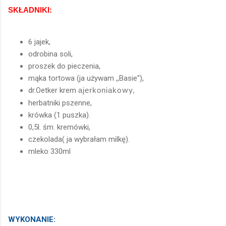
SKŁADNIKI:
6 jajek,
odrobina soli,
proszek do pieczenia,
mąka tortowa (ja używam ,,Basie''),
dr.Oetker krem
ajerkoniak
owy,
herbatniki pszenne,
krówka (1 puszka).
0,5l. śm. kremówki,
czekolada( ja wybrałam milkę).
mleko 330ml
WYKONANIE: