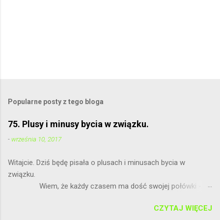
Popularne posty z tego bloga
75. Plusy i minusy bycia w związku.
-
września 10, 2017
Witajcie. Dziś będę pisała o plusach i minusach bycia w
związku.
Wiem, że każdy czasem ma dość swojej połówki - to
normalne. Nie wierzę, że jest idealnie, bo nie ma ideałów.
CZYTAJ WIĘCEJ
Bratnia dusza powinna nas zawsze wspierać.