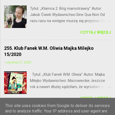
Tytuł: ,,Kłamca 2. Bóg marnotrawny'' Autor:
Jakub Ćwiek Wydawnictwo:Sine Qua Non Od
razu razu na wstępie muszę się przyznać do
tego, że dość niepewnie podeszłam do
CZYTAJ WIĘCEJ
drugiego tomu z cyklu Kłamca Jakuba Ćwieka.
Dla przypomnienia pierwsza część nie do
końca przypadła mi do gustu. Fantastyka w
255. Klub Fanek W.M. Oliwia Majka Milejko
połączeniu z opowiadaniami - zdecydowanie
15/2020
nie mój klimat. Czy przy okazji tej lektury
-
stycznia 27, 2020
czekała mnie powtórka z rozrywki? A może
było wręcz odwrotnie? Przekonacie się
Tytuł: ,,Klub Fanek W.M. Oliwia'' Autor: Majka
zaglądając poniżej. Głównym bohaterem zbioru
Milejko Wydawnictwo: Mazowieckie Jeszcze
opowiadań jest po raz kolejny Loki. Żyjąc w
rok a nawet dłużej sądziłam, że wyrosłam z
dobrych stosunkach z aniołami nadal im
młodzieżówek. Unikałam ich jak ognia
pomaga wykonując za nich brudną robotę. W
CZYTAJ WIĘCEJ
tłumacząc się tym, że to nie mój target, że
zamian za to otrzymuje pióra na których
nastoletnie historie mnie nudzą. Ostatnio na
This site uses cookies from Google to deliver its services
bardzo mu zależy. Umowa wydaje się być
and to analyze traffic. Your IP address and user-agent are
portalu czytam pierwszy okazało się kilka
uczciwa dla obu stron. Kłamca jednak nie byłby