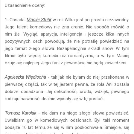
Uzasadnienie oceny:
1. Obsada:
Maciej Stuhr
w roli Wilka jest po prostu niezawodny.
Jego talent komediowy nie zna granic. Nie sposób mówić o
nim źle. Wygląd, aparycja, inteligencja i jeszcze kilka innych
pozytywnych cech powodują, że nie potrafię powiedzieć na
jego temat złego słowa. Bezapelacyjnie skradł show. W tym
filmie było więcej komedii niż romantyzmu, a w tym Maciej
czuje się najlepiej. Jego fani z pewnością nie będą zawiedzeni.
Agnieszka Więdłocha
- tak jak nie byłam do niej przekonana w
pierwszej części, tak w tej jestem pewna, że rola Ani została
dobrze obsadzona. Jej delikatność, uroda, wdzięk, pewnego
rodzaju naiwność idealnie wpisały się w tę postać.
Tomasz Karolak
- nie dam na niego złego słowa powiedzieć.
Uwielbiam go w komediowych odsłonach. Był taki moment
bodajże 10 lat temu, że się w nim podkochiwała. Śmiejcie, się