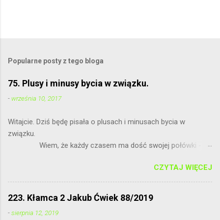
Popularne posty z tego bloga
75. Plusy i minusy bycia w związku.
-
września 10, 2017
Witajcie. Dziś będę pisała o plusach i minusach bycia w
związku.
Wiem, że każdy czasem ma dość swojej połówki - to
normalne. Nie wierzę, że jest idealnie, bo nie ma ideałów.
CZYTAJ WIĘCEJ
Bratnia dusza powinna nas zawsze wspierać.
...
223. Kłamca 2 Jakub Ćwiek 88/2019
-
sierpnia 12, 2019