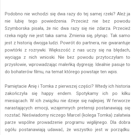
Podobno nie wchodzi się dwa razy do tej samej rzeki? Ależ ja
nie lubię tego powiedzenia. Przecież nie bez powodu
Szymborska pisała, że nic dwa razy się nie zdarza. Przecież
rzeka nigdy nie jest taka sama. Zmienia się, płynąc. Tak samo
jest z historią dwojga ludzi. Powrót do partnera, nie gwarantuje
powtórki z rozrywki. Większość z nas uczy się na błędach,
wyciąga z nich wnioski. Nie bez powodu przytoczyłam to
przysłowie, wprowadzając maleńką dygresję. Idealnie pasuje to
do bohaterów filmu, na temat którego powstaje ten wpis.
Pamiętacie Anię i Tomka z pierwszej części? Wtedy ich historia
zakończyła się happy endem. Spotykamy ich po kilku
miesiącach. W ich związku nie dzieje się najlepiej. W ferworze
narastających emocji, wzajemnych pretensji postanawiają się
rozstać. Nieświadomy niczego Marcel (kolega Tomka) załatwia
parze wspólne prowadzenie programu wigilijnego. Dla dobra
ogółu postanawiają udawać, że wszystko jest w porządku.