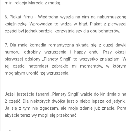
m.in. relacja Marcela z matką.
6. Plakat filmu - Więdłocha wyszła na nim na naburmuszoną
księżniczkę. Wprowadza to widza w błąd. Plakat z pierwszej
części był jednak bardziej korzystniejszy dla obu bohaterów.
7. Dla mnie komedia romantyczna składa się z dużej dawki
humoru, odrobiny wzruszenia i happy endu. Przy okazji
pierwszej odsłony ,,Planety Singli'' to wszystko znalazłam. W
tej części natomiast zabrakło mi momentów, w którym
mogłabym uronić łzę wzruszenia.
Jeżeli jesteście fanami ,,Planety Singli'' walcie do kin śmiało na
2 część. Dla niektórych dwójka jest o niebo lepsza od jedynki.
Ja się z tym nie zgadzam, ale moje zdanie już znacie. Pora
abyście teraz wy mogli się przekonać.