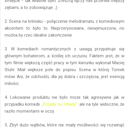
śmiejcie - tak właśnie było. Zresztą łączy nas przerwa między
zębami, a to zobowiązuje. ;)
2. Scena na lotnisku - połączenie melodramatu z komediowym
akcentem to było to. Nieprzerysowane, niewymuszone, no
można by rzec idealne zakończenie.
3. W komediach romantycznych z uwagą przypatruje się
głównym bohaterom, a ściślej ich uczuciu. Faktem jest, że w
tym filmie większą część pracy w tym kierunku wykonał Maciej
Stuhr. Miał większe pole do popisu. Scena w której Tomek
mówi Ani, że odchodzi, dla jej dobra i szczęścia, jest esencją
miłości.
4. Lokowanie produktu nie było może tak agresywne jak w
przypadku komedii
,,Porady na zdrady'',
ale na tyle widoczne, że
raziło momentami w oczy.
5. Zbyt dużo wątków, które nie miały możliwości się rozwinąć