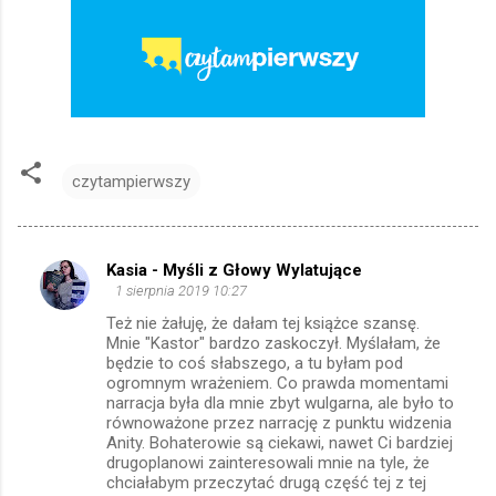
czytampierwszy
Kasia - Myśli z Głowy Wylatujące
K
1 sierpnia 2019 10:27
o
Też nie żałuję, że dałam tej książce szansę.
m
Mnie "Kastor" bardzo zaskoczył. Myślałam, że
będzie to coś słabszego, a tu byłam pod
e
ogromnym wrażeniem. Co prawda momentami
narracja była dla mnie zbyt wulgarna, ale było to
n
równoważone przez narrację z punktu widzenia
t
Anity. Bohaterowie są ciekawi, nawet Ci bardziej
drugoplanowi zainteresowali mnie na tyle, że
a
chciałabym przeczytać drugą część tej z tej