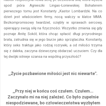
spod pióra Agnieszki Lingas-Łoniewskiej. Bohaterem
pierwszego tomu jest Konstanty ,,Kastor Lombardzki. Na co
dzień jest właścicielem firmy, nocą walczy w klatce MMA.
Bezkompromisowy twardziel, oziębły w sprawach sercowy,
opierający swoją siłę na fizyczności. Wszystko zmienia się gdy
poznaje Anitę Sokół, która chcąc spłacić długi przyrodniego
brata, zatrudnia się w jego biurze jako sprzątaczka. Konstanty,
który seks traktuje jako rodzaj rozrywki, a od miłości trzyma
się z daleka, zaczyna dziewczynę obdarzać uczuciem. Czy dla
tej dwójki istnieje szansa na wspólną przyszłość?
,,Życie pozbawione miłości jest nic niewarte".
,,Przy niej w końcu coś czułem. Czułem...
Zaczynało mi na niej zależeć. Co było zupełnie
niespodziewane, bo człowieczeństwa wyzbyłem