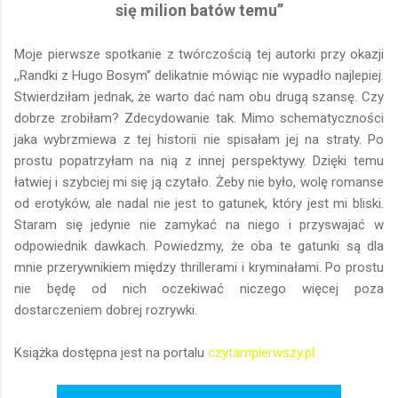
się milion batów temu’’
Moje pierwsze spotkanie z twórczością tej autorki przy okazji
,,Randki z Hugo Bosym’’ delikatnie mówiąc nie wypadło najlepiej.
Stwierdziłam jednak, że warto dać nam obu drugą szansę. Czy
dobrze zrobiłam? Zdecydowanie tak. Mimo schematyczności
jaka wybrzmiewa z tej historii nie spisałam jej na straty. Po
prostu popatrzyłam na nią z innej perspektywy. Dzięki temu
łatwiej i szybciej mi się ją czytało. Żeby nie było, wolę romanse
od erotyków, ale nadal nie jest to gatunek, który jest mi bliski.
Staram się jedynie nie zamykać na niego i przyswajać w
odpowiednik dawkach. Powiedzmy, że oba te gatunki są dla
mnie przerywnikiem między thrillerami i kryminałami. Po prostu
nie będę od nich oczekiwać niczego więcej poza
dostarczeniem dobrej rozrywki.
Książka dostępna jest na portalu
czytampierwszy.pl