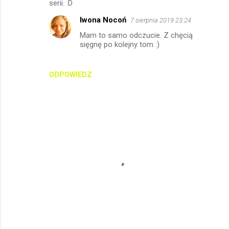
r
serii. :D
z
Iwona Nocoń
7 sierpnia 2019 23:24
e
Mam to samo odczucie. Z chęcią
sięgnę po kolejny tom :)
ODPOWIEDZ