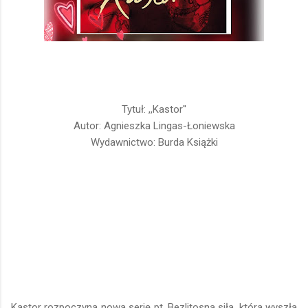
Tytuł: ,,Kastor''
Autor: Agnieszka Lingas-Łoniewska
Wydawnictwo: Burda Książki
Kastor rozpoczyna nowa serię pt. Bezlitosna siła, która wyszła