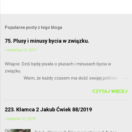
P
r
z
e
Popularne posty z tego bloga
ś
l
75. Plusy i minusy bycia w związku.
i
j
-
września 10, 2017
k
o
Witajcie. Dziś będę pisała o plusach i minusach bycia w
m
e
związku.
n
Wiem, że każdy czasem ma dość swojej połówki - to
t
normalne. Nie wierzę, że jest idealnie, bo nie ma ideałów.
a
r
CZYTAJ WIĘCEJ
Bratnia dusza powinna nas zawsze wspierać.
z
...
223. Kłamca 2 Jakub Ćwiek 88/2019
-
sierpnia 12, 2019