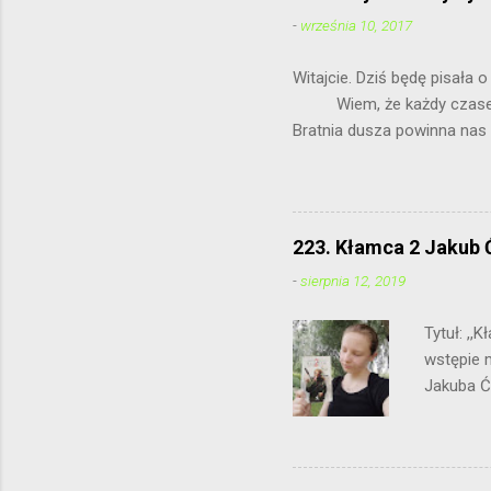
j
k
-
września 10, 2017
o
m
Witajcie. Dziś
e
Wiem, że każdy czasem ma 
n
t
Bratnia dusza 
a
r
z
223. Kłamca 2 Jakub 
-
sierpnia 12, 2019
Tytuł: ,
wstępie 
Jakuba Ć
połączeni
powtórka
bohatere