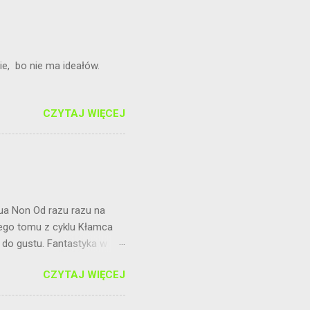
cia w związku.
e, bo nie ma ideałów.
CZYTAJ WIĘCEJ
Qua Non Od razu razu na
iego tomu z cyklu Kłamca
 do gustu. Fantastyka w
j lektury czekała mnie
CZYTAJ WIĘCEJ
ając poniżej. Głównym
nkach z aniołami nadal im