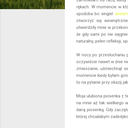
rękach. W momencie w któ
spodoba bo singiel
Jestem
otworzyć się wewnętrznie.
utwierdziły mnie w przekona
że gdy sami po nie sięgnie
naturalny, pełen refleksji, 
W nocy po przesłuchaniu pł
oczywiście nawet w śnie ni
zmieszanie, uśmiechnął si
momencie kiedy byłam goto
to na pytanie przy okazji j
Moja ulubiona piosenka z te
na mnie aż tak wielkiego 
daną piosenką. Gdy zaczęł
której chciałabym zadedykow