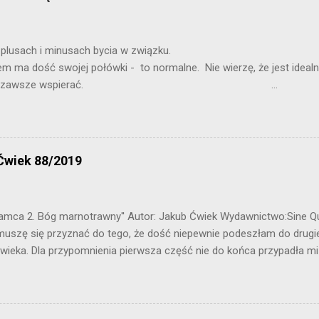
 będę pisała o plusach i minusach by
dość swojej połówki - to normalne. Nie wierzę, że jest idealni
powinna nas zawsze wspierać. ...
Ćwiek 88/2019
,Kłamca 2. Bóg marnotrawny'' Autor: Jakub Ćwiek Wydawnictwo:Sine 
muszę się przyznać do tego, że dość niepewnie podeszłam do drug
wieka. Dla przypomnienia pierwsza część nie do końca przypadła mi
u z opowiadaniami - zdecydowanie nie mój klimat. Czy przy okazji te
 z rozrywki? A może było wręcz odwrotnie? Przekonacie się zagląd
m zbioru opowiadań jest po raz kolejny Loki. Żyjąc w dobrych stosu