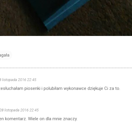
agała
8 listopada 2016 22:45
zesłuchałam piosenki i polubiłam wykonawce dziękuje Ci za to.
28 listopada 2016 22:45
ten komentarz. Wiele on dla mnie znaczy.