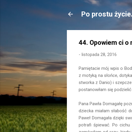
Po prostu życie
44. Opowiem ci o 
-
listopada 28, 2016
Pamiętacie mój wpis o Bod
z motyką na słońce, dotyk
stworka z Danio) i szepcze
postanowiłam się podzieli
Pana Pawła Domagałę poznał
dziecka miałam słabość d
Paweł Domagała dzięki swo
potrafi śpiewać. Po cich
zamówiłam od razu, kiedy p