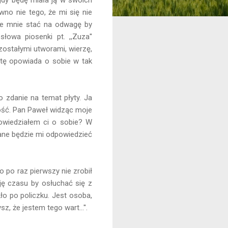
o nie tego, że mi się nie
zie mnie stać na odwagę by
łowa piosenki pt. ,,Zuza''
ozostałymi utworami, wierzę,
łytę opowiada o sobie w tak
o zdanie na temat płyty. Ja
łość. Pan Paweł widząc moje
powiedziałem ci o sobie? W
ane będzie mi odpowiedzieć
o po raz pierwszy nie zrobił
ję czasu by osłuchać się z
o po policzku. Jest osoba,
 że jestem tego wart...''.