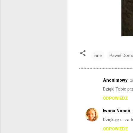
inne
Paweł Dom
Anonimowy
2
K
Dzięki Tobie pr
o
ODPOWIEDZ
m
e
Iwona Nocoń
n
Dziękuję ci za 
t
ODPOWIEDZ