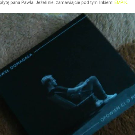
płytę pana Pawła. Jeżeli nie, zamawiajcie pod tym linkiem:
EMPIK
.