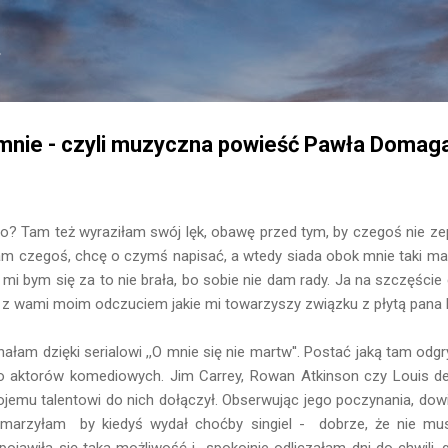
Przejdź do głównej zawartości
.
mnie - czyli muzyczna powieść Pawła Domaga
o? Tam też wyraziłam swój lęk, obawę przed tym, by czegoś nie 
am czegoś, chcę o czymś napisać, a wtedy siada obok mnie taki mał
 mi bym się za to nie brała, bo sobie nie dam rady. Ja na szczęśc
ć z wami moim odczuciem jakie mi towarzyszy związku z płytą pana
am dzięki serialowi ,,O mnie się nie martw''. Postać jaką tam odg
o aktorów komediowych. Jim Carrey, Rowan Atkinson czy Louis 
jemu talentowi do nich dołączył. Obserwując jego poczynania, dowi
u marzyłam by kiedyś wydał choćby singiel - dobrze, że nie mus
ojawiła się taka możliwość i spokojnie odliczałam dni do chwili,