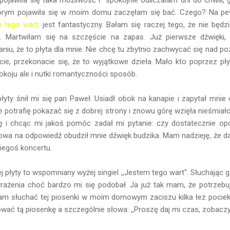
rym pojawiła się w moim domu zaczęłam się bać. Czego? Na pewn
 tego wart,
jest fantastyczny. Bałam się raczej tego, że nie będ
 Martwiłam się na szczęście na zapas. Już pierwsze dźwięki, s
niu, że to płyta dla mnie. Nie chcę tu zbytnio zachwycać się nad p
cie, przekonacie się, że to wyjątkowe dzieła. Mało kto poprzez p
spokoju ale i nutki romantyczności sposób.
yty śnił mi się pan Paweł. Usiadł obok na kanapie i zapytał mnie 
e potrafię pokazać się z dobrej strony i znowu górę wzięła nieśmia
ę i chcąc mi jakoś pomóc zadał mi pytanie: czy dostatecznie o
wa na odpowiedź obudził mnie dźwięk budzika. Mam nadzieję, że d
akiegoś koncertu.
j płyty to wspomniany wyżej singiel ,,Jestem tego wart''. Słuchając g
wrażenia choć bardzo mi się podobał. Ja już tak mam, że potrzebu
am słuchać tej piosenki w moim domowym zaciszu kilka łez pociekł
ać tą piosenkę a szczególnie słowa: ,,Proszę daj mi czas, zobaczysz,