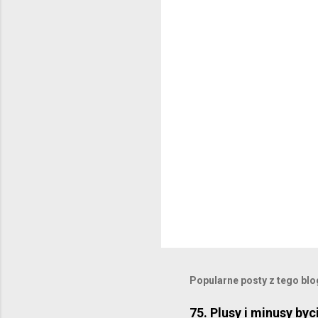
a
r
z
e
P
r
z
e
Popularne posty z tego bl
ś
l
i
75. Plusy i minusy byc