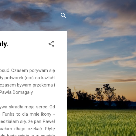
ły.
zepsuć. Czasem porywam się
y potworek (coś na kształt
ie czasem bywam przekorna i
 Pawła Domagały.
rywa skradła moje serce. Od
de
Funès to dla mnie ikony -
edziałam się, że pan Paweł
iałam długo czekać. Płytę
 gdy będę miała ją w swoich